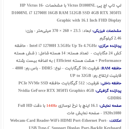
لپ تاپ اچ پی Victus D1008NL با مشخصات HP Victus 16-
D1008NL i7 12700H 16GB RAM 512GB SSD 4GB RTX 3050Ti
Graphic with 16.1 Inch FHD Display
ابعاد: 23.5 × 260 × 370 میلی‌متر - وزن:
مشخصات فیزیکی:
2.46 کیلوگرم
Intel i7 12700H 3.5GHz Up To 4.7GHz - حافظه
پردازنده مرکزی:
کش 24 مگابایت - تعداد هسته: 14 هسته شامل: ( شش هسته
Performance + هشت هسته Efficient ) به اضافه بیست رشته
ظرفیت:16 گیگابایت - نوع: DDR5 - باس رم: 4800 -
حافظه RAM:
قابلیت ارتقاع رم: UP to 32GB
ظرفیت: 512 گیگابایت حافظه
SSD
PCIe NVMe
حافظه داخلی:
Nvidia GeForce RTX 3050Ti Graphics 4GB
پردازنده گرافیکی:
GDDR6
16.1 اینچ با نرخ نوسازی
با دقت Full HD
صفحه نمایش:
144Hz
1920x1080 - صفحه نمایش مات
Webcam-Card Reader-WiFi-HDMI Port-Ethernet Port-
امکانات:
USB Type-C Support Display Port-Backlit Keyboard