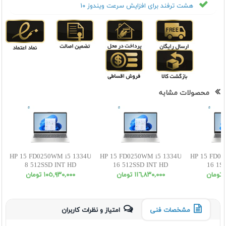
هشت ترفند برای افزایش سرعت ویندوز ۱۰
محصولات مشابه
HP 15 FD0250WM i5 1334U
HP 15 FD0250WM i5 1334U
HP 15 FD02
8 512SSD INT HD
16 512SSD INT HD
16 1S
ن
١١٦,٨٣٠,٠٠٠ تومان
١٠٥,٩٣٠,٠٠٠ تومان
مشخصات فنی
امتیاز و نظرات کاربران