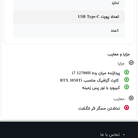
ندارد
تعداد پورت USB Type-C
1عدد
مزایا و معایب
مزایا
پردازنده میان رده i7 12700H
کارت گرافیک مناسب RTX 3050Ti
کیبورد با نور پس زمینه
معایب
نداشتن حسگر اثر انگشت
تماس با ما