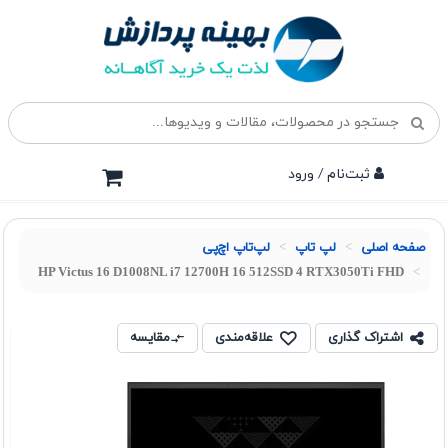
ثبت‌نام / ورود
صفحه اصلی
لپ تاپ
لپ‌تاپ اچ‌پی
HP Victus 16 D1008NL i7 12700H 16 512SSD 4 RTX3050Ti FHD
اشتراک گذاری
علاقه‌مندی
مقایسه