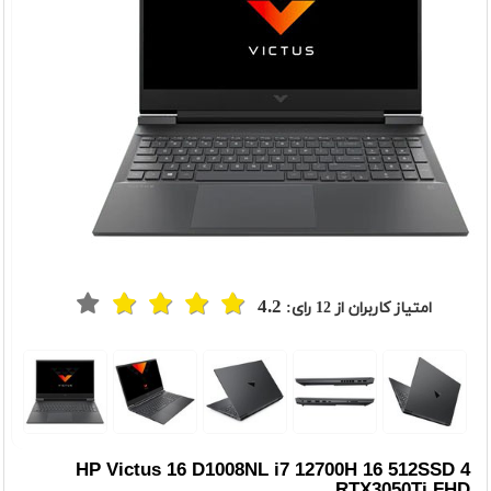
4.2
امتیاز کاربران از
12
رای:
t
Previou
HP Victus 16 D1008NL i7 12700H 16 512SSD 4
RTX3050Ti FHD