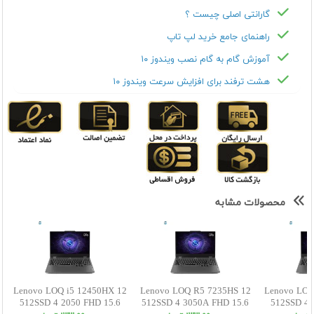
گارانتی اصلی چیست ؟
راهنمای جامع خرید لپ تاپ
آموزش گام به گام نصب ویندوز ۱۰
هشت ترفند برای افزایش سرعت ویندوز ۱۰
محصولات مشابه
Lenovo LOQ i5 12450HX 12
Lenovo LOQ R5 7235HS 12
Lenovo LOQ
512SSD 4 2050 FHD 15.6
512SSD 4 3050A FHD 15.6
512SSD 4 