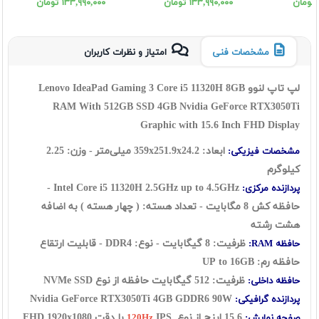
١٣٣,٩٩٠,٠٠٠ تومان
١٣٣,٩٩٠,٠٠٠ تومان
مشخصات فنی
امتیاز و نظرات کاربران
لپ تاپ لنوو Lenovo IdeaPad Gaming 3 Core i5 11320H 8GB
RAM With 512GB SSD 4GB Nvidia GeForce RTX3050Ti
Graphic with 15.6 Inch FHD Display
ابعاد: 359x251.9x24.2 میلی‌متر - وزن: 2.25
مشخصات فیزیکی:
کیلوگرم
Intel Core i5 11320H 2.5GHz up to 4.5GHz -
پردازنده مرکزی:
حافظه کش 8 مگابایت - تعداد هسته: ( چهار هسته ) به اضافه
هشت رشته
ظرفیت: 8 گيگابايت - نوع: DDR4 - قابلیت ارتقاع
حافظه RAM:
حافظه رم: UP to 16GB
ظرفیت:
512 گیگابایت حافظه از نوع NVMe SSD
حافظه داخلی:
Nvidia GeForce RTX3050Ti 4GB GDDR6 90W
پردازنده گرافیکی:
15.6 اينچ از نوع
IPS با دقت FHD 1920x1080
صفحه نمایش:
120Hz