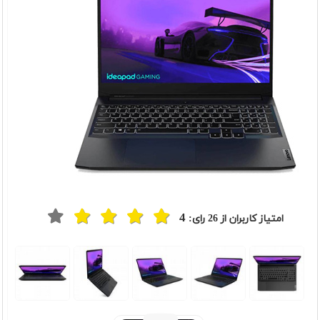
4
امتیاز کاربران از
26
رای:
t
Previou