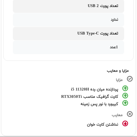
تعداد پورت USB 2
ندارد
تعداد پورت USB Type-C
1عدد
مزایا و معایب
مزایا
پردازنده میان رده i5 11320H
کارت گرافیک مناسب RTX3050Ti
کیبورد با نور پس زمینه
معایب
نداشتن کارت خوان