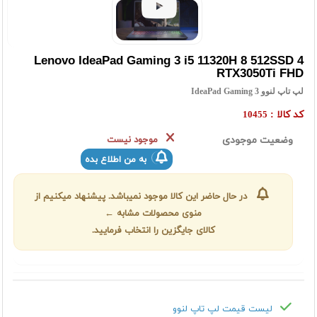
Lenovo IdeaPad Gaming 3 i5 11320H 8 512SSD 4
RTX3050Ti FHD
لپ تاپ لنوو IdeaPad Gaming 3
کد کالا :
10455
وضعیت موجودی
موجود نیست
به من اطلاع بده
در حال حاضر این کالا موجود نمیباشد. پیشنهاد میکنیم از
منوی محصولات مشابه ←
کالای جایگزین را انتخاب فرمایید.
لیست قیمت لپ تاپ لنوو