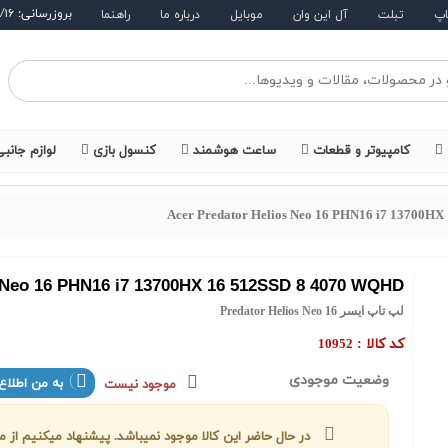
بروزرسانی: ۱۴۰۵/۵/۱۶
اپ
تبلت
آل این وان
موبایل
درباره ما
راهنما
کامپیوتر و قطعات
ساعت هوشمند
کنسول بازی
لوازم جانب
Acer Predator Helios Neo 16 PHN16 i7 13700H
s Neo 16 PHN16 i7 13700HX 16 512SSD 8 4070 WQHD
لپ تاپ ایسر Predator Helios Neo 16
کد کالا :
10952
وضعیت موجودی
به من اطلاع
موجود نیست
در حال حاضر این کالا موجود نمیباشد. پیشنهاد میکنیم از