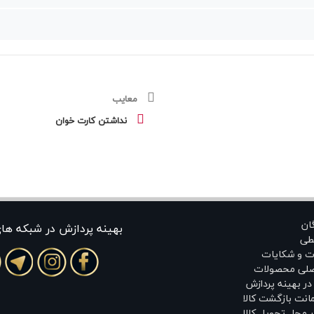
معایب
نداشتن کارت خوان
گان
بهينه پردازش در شبکه ها
طی
ت و شکایات
اصلی محصولات
ر بهینه پردازش
انت بازگشت کالا
 محل تحویل کالا