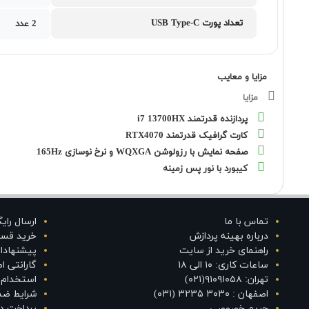
تعداد پورت USB Type-C
2 عدد
مزایا و معایب
مزایا
پردازنده قدرتمند i7 13700HX
کارت گرافیک قدرتمند RTX4070
صفحه نمایش با رزولوشن WQXGA و نرخ نوسازی 165Hz
کیبورد با نور پس زمینه
تماس با ما
ارسال رای
درباره بهینه پردازش
خرید قس
راهنمای خرید از سایت
پیشنهادا
ساعات کاری: ۱۰ الی ۱۸
گارانتی 
تهران: ۹۱۰۹۱۰۵۸(۰۲۱)
استخدام د
اصفهان : ۳۰۳۰ ۳۲۳۵ (۰۳۱)
شرایط ضم
حریم خصوصی
پرداخت در