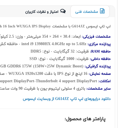
مشخصات فنی
امتیاز و نظرات کاربران
لپ تاپ ایسوس G614JZ با مشخصات Asus ROG Strix G16 G614JZ i9 13980HX 32GB 1TB SSD 12GB GeForce RTX4080 with 16 Inch WUXGA IPS Display
ابعاد:
30.4
×
264
×
354
میلی‌متر - وزن: 2.5 کیلوگرم
مشخصات فیزیکی:
4.0GHz up to 5.6Hz - حافظه کش : 36MB - تعداد هسته: (24 هسته فیزیکی شامل: هشت هسته Performance + شانزده هسته Efficient) به اضافه سی و دو رشته
intel i9 13980HX
پردازنده مرکزی:
ظرفیت: 32 گيگابايت - نوع: DDR5
حافظه RAM:
ظرفیت: 1000 گیگابایت - نوع: SSD
حافظه داخلی:
175W (150W+25W Dynamic Boost)
Nvidia GeForce RTX 4080 with 12GB GDDR6
پردازنده گرافیکی:
16 اينچ از نوع IPS با دقت WUXGA 1920x1200 - صفحه نمایش مات - نسبت تصویر: 16:10
صفحه نمایش:
support DisplayPort-Thunderbolt 4 support DisplayPort
امکانات:
باتری 4 سلولی لیتیوم-یون با ظرفیت 90 وات ساعت - کیبورد با نور پس زمینه
سایر مشخصات:
دانلود درایورهای لپ تاپ G614JZ از وبسایت ایسوس
پارامتر های محصول: