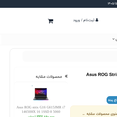
ثبت‌نام / ورود
ی
Asus ROG Stri
محصولات مشابه
ع بده
Asus ROG strix G16 G615JMR i7
14650HX 16 1SSD 8 5060
ز منوی محصولات مشابه ←
WUXGA