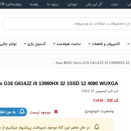
بروزرسانی: ۱۴۰۵/۵/۱۵
اپ
تبلت
آل این وان
موبایل
درباره ما
راهنما
کامپیوتر و قطعات
ساعت هوشمند
کنسول بازی
لوازم جانب
Asus ROG Strix G16 G614JZ i9 13980HX 3
x G16 G614JZ i9 13980HX 32 1SSD 12 4080 WUXGA
لپ تاپ ایسوس G614 JZ
کد کالا :
11030
وضعیت موجودی
به من اطلا
موجود نیست
در حال حاضر این کالا موجود نمیباشد. پیشنهاد میکنیم ا