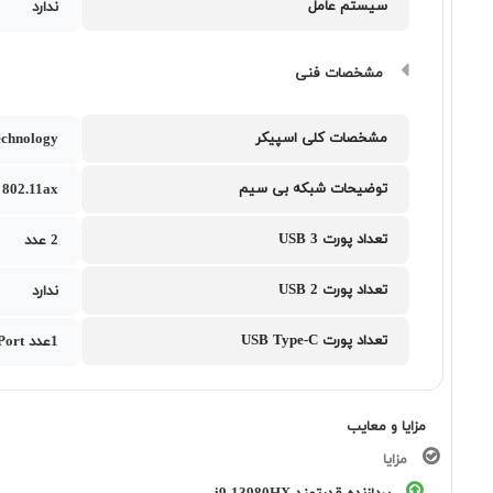
سیستم عامل
ندارد
مشخصات فنی
مشخصات کلی اسپیکر
chnology
توضیحات شبکه بی سیم
802.11ax
تعداد پورت USB 3
2 عدد
تعداد پورت USB 2
ندارد
تعداد پورت USB Type-C
1عدد USB 3.2 Gen 2 Type-C support DisplayPort به همراه 1 عدد Thunderbolt 4 support DisplayPort
مزایا و معایب
مزایا