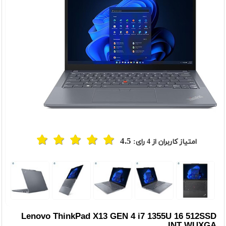
4.5
امتیاز کاربران از
4
رای:
t
Previou
Lenovo ThinkPad X13 GEN 4 i7 1355U 16 512SSD
INT WUXGA