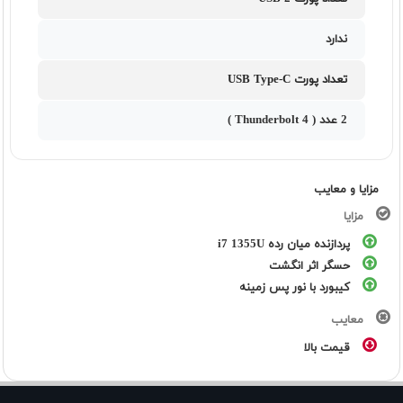
ندارد
تعداد پورت USB Type-C
2 عدد ( Thunderbolt 4 )
مزایا و معایب
مزایا
پردازنده میان رده i7 1355U
حسگر اثر انگشت
کیبورد با نور پس زمینه
معایب
قیمت بالا