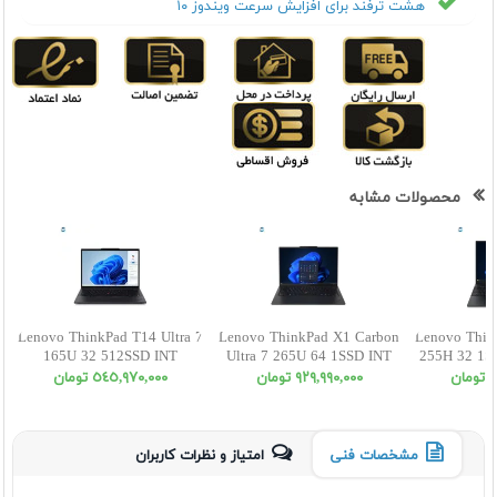
هشت ترفند برای افزایش سرعت ویندوز ۱۰
محصولات مشابه
Lenovo ThinkPad T14 Ultra 7
Lenovo ThinkPad X1 Carbon
Lenovo Thin
165U 32 512SSD INT
Ultra 7 265U 64 1SSD INT
255H 32 1
WUXGA Touch
WUXGA
ن
٩٢٩,٩٩٠,٠٠٠ تومان
٥٤٥,٩٧٠,٠٠٠ تومان
مشخصات فنی
امتیاز و نظرات کاربران