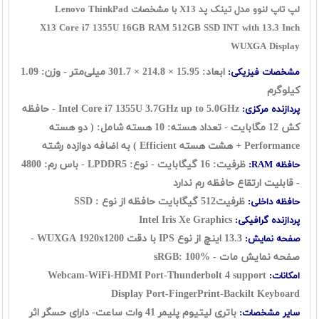
لپ تاپ لنوو مدل تینک پد X13 با مشخصات Lenovo ThinkPad
X13 Core i7 1355U 16GB RAM 512GB SSD INT with 13.3 Inch
WUXGA Display
ابعاد: 15.95 × 214.8 × 301.7 میلی‌متر - وزن: 1.09
مشخصات فیزیکی:
کیلوگرم
Intel Core i7 1355U 3.7GHz up to 5.0GHz - حافظه
پردازنده مرکزی:
کش 12 مگابایت - تعداد هسته: 10 هسته شامل: ( دو هسته
Performance + هشت هسته Efficient ) به اضافه دوازده رشته
ظرفیت: 16 گيگابايت - نوع: LPDDR5 - باس رم: 4800
حافظه RAM:
- قابلیت ارتقاع حافظه رم ندارد
ظرفیت512 گیگابایت حافظه از نوع : SSD
حافظه داخلی:
Intel Iris Xe Graphics
پردازنده گرافیکی:
13.3 اینچ از نوع IPS با دقت WUXGA 1920x1200 -
صفحه نمایش:
صفحه نمایش مات - sRGB: 100%
Webcam-WiFi-HDMI Port-Thunderbolt 4 support
امکانات:
Display Port-FingerPrint-Backilt Keyboard
باتری لیتیوم پلیمر 41 وات ساعت- دارای حسگر اثر
سایر مشخصات: