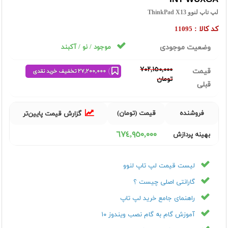
لپ تاپ لنوو ThinkPad X13
کد کالا :
11095
وضعیت موجودی
موجود / نو / آکبند
٧٠٢,١٥٠,٠٠٠
قیمت
٢٧,٢٠٠,٠٠٠ تخفیف خرید نقدی
تومان
قبلی
فروشنده
قیمت (تومان)
گزارش قیمت پایین‌تر
٦٧٤,٩٥٠,٠٠٠
بهینه پردازش
لیست قیمت لپ تاپ لنوو
گارانتی اصلی چیست ؟
راهنمای جامع خرید لپ تاپ
آموزش گام به گام نصب ویندوز ۱۰