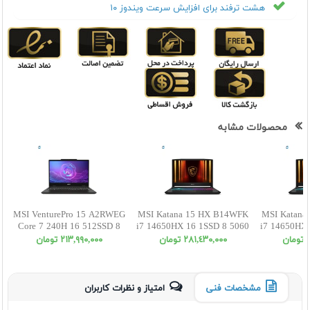
هشت ترفند برای افزایش سرعت ویندوز ۱۰
محصولات مشابه
MSI VenturePro 15 A2RWEG
MSI Katana 15 HX B14WFK
MSI Katana
Core 7 240H 16 512SSD 8
i7 14650HX 16 1SSD 8 5060
i7 14650HX 
5050 FHD
FHD
ن
٢٨١,٤٣٠,٠٠٠ تومان
٢١٣,٩٩٠,٠٠٠ تومان
مشخصات فنی
امتیاز و نظرات کاربران