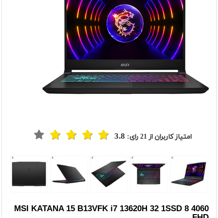
3.8
امتیاز کاربران از
21
رای:
t
Previou
MSI KATANA 15 B13VFK i7 13620H 32 1SSD 8 4060
FHD