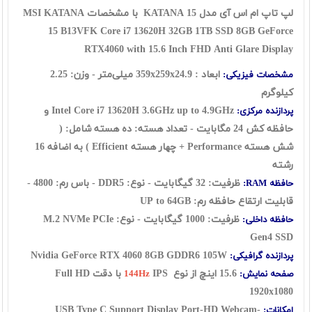
لپ تاپ ام اس آی مدل KATANA 15 با مشخصات MSI KATANA
15 B13VFK Core i7 13620H 32GB 1TB SSD 8GB GeForce
RTX4060 with 15.6 Inch FHD Anti Glare Display
ابعاد : 359x
24.9
x
259
میلی‌متر - وزن: 2.25
مشخصات فیزیکی:
کیلوگرم
Intel Core i7 13620H 3.6GHz up to 4.9GHz و
پردازنده مرکزی:
حافظه کش 24 مگابایت - تعداد هسته: ده هسته شامل: (
شش هسته Performance + چهار هسته Efficient ) به اضافه 16
رشته
ظرفیت: 32 گیگابایت - نوع: DDR5 - باس رم: 4800 -
حافظه RAM:
قابلیت ارتقاع حافظه رم: UP to 64GB
ظرفیت: 1000 گیگابایت - نوع: M.2 NVMe PCIe
حافظه داخلی:
Gen4 SSD
Nvidia GeForce RTX 4060 8GB GDDR6 105W
پردازنده گرافیکی:
15.6 اینچ از نوع
IPS با دقت Full HD
صفحه نمایش:
144Hz
1920x1080
USB Type C Support Display Port-HD Webcam-
امکانات: