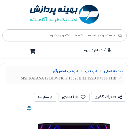
ثبت‌نام / ورود
صفحه اصلی
لپ تاپ
لپ‌تاپ ام‌اس‌آی
MSI KATANA 15 B13VFK i7 13620H 32 1SSD 8 4060 FHD
اشتراک گذاری
علاقه‌مندی
مقایسه