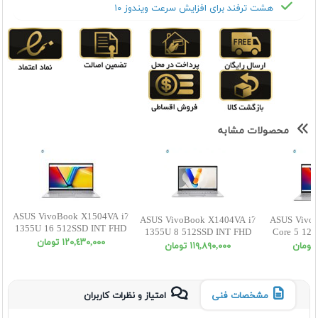
هشت ترفند برای افزایش سرعت ویندوز ۱۰
محصولات مشابه
ASUS VivoBook X1504VA i7
ASUS VivoBook X1404VA i7
ASUS Vivo
1355U 16 512SSD INT FHD
1355U 8 512SSD INT FHD
Core 5 120
١٢٠,٤٣٠,٠٠٠ تومان
١١٩,٨٩٠,٠٠٠ تومان
مشخصات فنی
امتیاز و نظرات کاربران