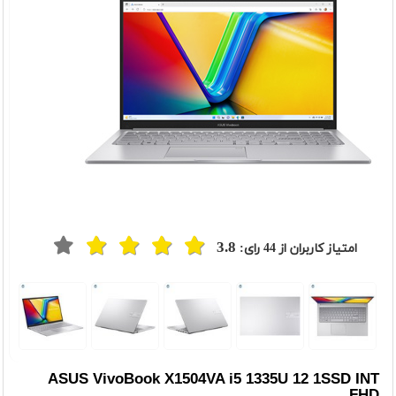
3.8
امتیاز کاربران از
44
رای:
t
Previou
ASUS VivoBook X1504VA i5 1335U 12 1SSD INT
FHD