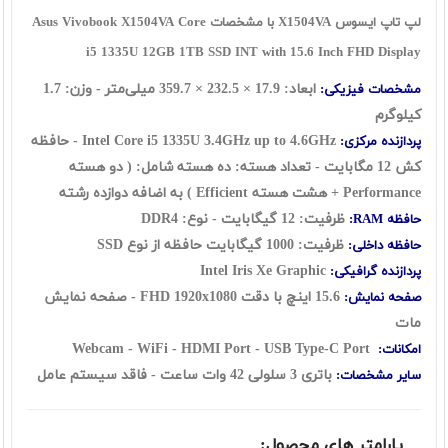
لپ تاپ ایسوس X1504VA با مشخصات Asus Vivobook X1504VA Core
i5 1335U 12GB 1TB SSD INT with 15.6 Inch FHD Display
ابعاد:
17.9
×
232.5
×
359.7
میلی‌متر - وزن: 1.7
مشخصات فیزیکی:
کیلوگرم
Intel Core i5 1335U 3.4GHz up to 4.6GHz - حافظه
پردازنده مرکزی:
کش 12 مگابایت - تعداد هسته: ده هسته شامل: ( دو هسته
Performance + هشت هسته Efficient ) به اضافه دوازده رشته
ظرفیت: 12 گيگابايت - نوع: DDR4
حافظه RAM:
ظرفیت: 1000 گیگابایت حافظه از نوع SSD
حافظه داخلی:
Intel Iris Xe Graphic
پردازنده گرافیکی:
15.6 اينچ با دقت FHD 1920x1080 - صفحه نمایش
صفحه نمایش:
مات
Webcam - WiFi - HDMI Port - USB Type-C Port
امکانات:
باتری 3 سلولی 42 وات ساعت
- فاقد سیستم عامل
سایر مشخصات:
پارامتر های محصول: