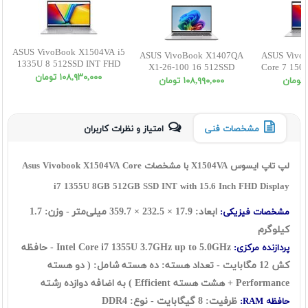
ASUS VivoBook X1504VA i5
ASUS VivoBook X1407QA
ASUS Vivo
1335U 8 512SSD INT FHD
X1-26-100 16 512SSD
Core 7 150
١٠٨,٩٣٠,٠٠٠ تومان
Qualcomm WUXGA
١٠٨,٩٩٠,٠٠٠ تومان
مشخصات فنی
امتیاز و نظرات کاربران
لپ تاپ ایسوس X1504VA با مشخصات Asus Vivobook X1504VA Core
i7 1355U 8GB 512GB SSD INT with 15.6 Inch FHD Display
ابعاد:
17.9
×
232.5
×
359.7
میلی‌متر - وزن: 1.7
مشخصات فیزیکی:
کیلوگرم
Intel Core i7 1355U 3.7GHz up to 5.0GHz - حافظه
پردازنده مرکزی:
کش 12 مگابایت - تعداد هسته: ده هسته شامل: ( دو هسته
Performance + هشت هسته Efficient ) به اضافه دوازده رشته
ظرفیت: 8 گيگابايت - نوع: DDR4
حافظه RAM: