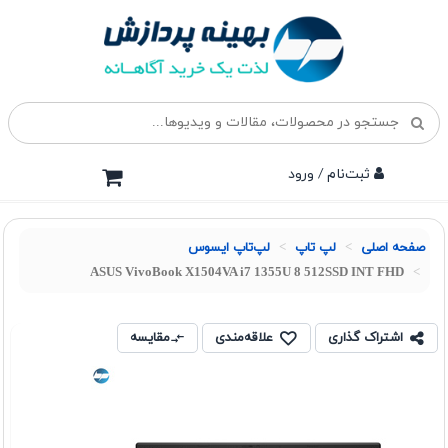
ثبت‌نام / ورود
صفحه اصلی
لپ تاپ
لپ‌تاپ ایسوس
ASUS VivoBook X1504VA i7 1355U 8 512SSD INT FHD
اشتراک گذاری
علاقه‌مندی
مقایسه