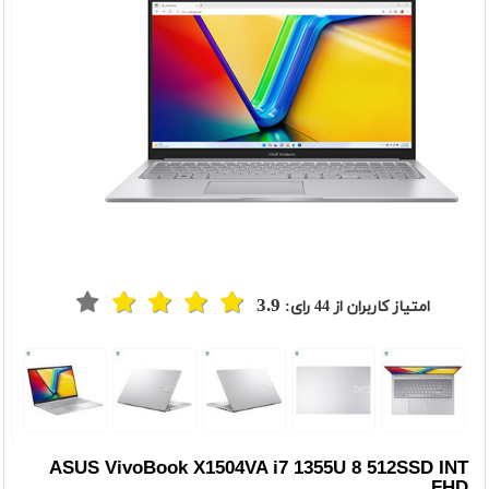
3.9
امتیاز کاربران از
44
رای:
t
Previou
ASUS VivoBook X1504VA i7 1355U 8 512SSD INT
FHD