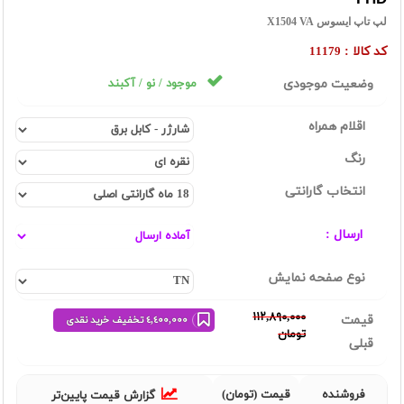
لپ تاپ ایسوس X1504 VA
کد کالا :
11179
وضعیت موجودی
موجود / نو / آکبند
اقلام همراه
رنگ
انتخاب گارانتی
ارسال :
نوع صفحه نمایش
١١٢,٨٩٠,٠٠٠
قیمت
٤,٤٠٠,٠٠٠ تخفیف خرید نقدی
تومان
قبلی
فروشنده
قیمت (تومان)
گزارش قیمت پایین‌تر