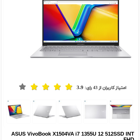
3.9
امتیاز کاربران از
43
رای:
t
Previou
ASUS VivoBook X1504VA i7 1355U 12 512SSD INT
FHD