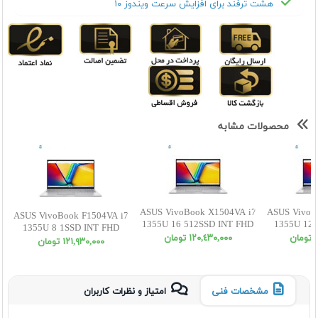
هشت ترفند برای افزایش سرعت ویندوز ۱۰
محصولات مشابه
ASUS VivoBook X1504VA i7
ASUS VivoB
ASUS VivoBook F1504VA i7
1355U 16 512SSD INT FHD
1355U 12 
1355U 8 1SSD INT FHD
ن
١٢٠,٤٣٠,٠٠٠ تومان
١٢١,٩٣٠,٠٠٠ تومان
مشخصات فنی
امتیاز و نظرات کاربران