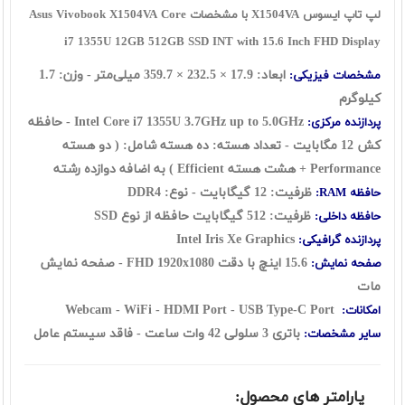
لپ تاپ ایسوس X1504VA با مشخصات Asus Vivobook X1504VA Core
i7 1355U 12GB 512GB SSD INT with 15.6 Inch FHD Display
ابعاد:
17.9
×
232.5
×
359.7
میلی‌متر - وزن: 1.7
مشخصات فیزیکی:
کیلوگرم
Intel Core i7 1355U 3.7GHz up to 5.0GHz - حافظه
پردازنده مرکزی:
کش 12 مگابایت - تعداد هسته: ده هسته شامل: ( دو هسته
Performance + هشت هسته Efficient ) به اضافه دوازده رشته
ظرفیت: 12 گيگابايت - نوع: DDR4
حافظه RAM:
ظرفیت: 512 گیگابایت حافظه از نوع SSD
حافظه داخلی:
Intel Iris Xe Graphics
پردازنده گرافیکی:
15.6 اينچ با دقت FHD 1920x1080 - صفحه نمایش
صفحه نمایش:
مات
Webcam - WiFi - HDMI Port - USB Type-C Port
امکانات:
باتری 3 سلولی 42 وات ساعت
- فاقد سیستم عامل
سایر مشخصات:
پارامتر های محصول: