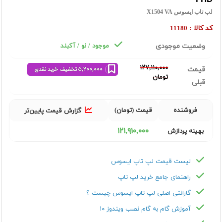
لپ تاپ ایسوس X1504 VA
کد کالا :
11180
وضعیت موجودی
موجود / نو / آکبند
١٢٧,١١٠,٠٠٠
قیمت
٥,٢٠٠,٠٠٠ تخفیف خرید نقدی
تومان
قبلی
فروشنده
قیمت (تومان)
گزارش قیمت پایین‌تر
١٢١,٩١٠,٠٠٠
بهینه پردازش
لیست قیمت لپ تاپ ایسوس
راهنمای جامع خرید لپ تاپ
گارانتی اصلی لپ تاپ ایسوس چیست ؟
آموزش گام به گام نصب ویندوز ۱۰