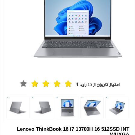
4
امتیاز کاربران از
15
رای:
t
Previou
Lenovo ThinkBook 16 i7 13700H 16 512SSD INT
WUXGA