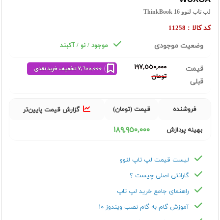
لپ تاپ لنوو ThinkBook 16
کد کالا :
11258
وضعیت موجودی
موجود / نو / آکبند
١٩٧,٥٥٠,٠٠٠
قیمت
٧,٦٠٠,٠٠٠ تخفیف خرید نقدی
تومان
قبلی
فروشنده
قیمت (تومان)
گزارش قیمت پایین‌تر
١٨٩,٩٥٠,٠٠٠
بهینه پردازش
لیست قیمت لپ تاپ لنوو
گارانتی اصلی چیست ؟
راهنمای جامع خرید لپ تاپ
آموزش گام به گام نصب ویندوز ۱۰