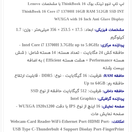
لپ تاپ لنوو تینک بوک ThinkBook 16 با مشخصات Lenovo
ThinkBook 16 Core i7 13700H 16GB RAM 512GB SSD INT
WUXGA with 16 Inch Anti Glare Display
ابعاد: 17.5 × 253.5 × 356 میلی‌متر - وزن: 1.7
مشخصات فیزیکی:
کیلوگرم
Intel Core i7 13700H 3.7GHz up to 5.0GHz -
پردازنده مرکزی:
حافظه کش 24 مگابایت - تعداد هسته: 14 هسته شامل: ( شش
هسته Performance + هشت هسته Efficient ) به اضافه
بیست رشته
ظرفیت: 16 گيگابايت - نوع: DDR5 - قابلیت ارتقاع
حافظه RAM:
حافظه رم: Up to 64GB
ظرفیت: 512 گیگابایت حافظه از نوع SSD
حافظه داخلی:
Intel Graphics
پردازنده گرافیکی:
16 اینچ از نوع IPS با دقت WUXGA 1920x1200 -
صفحه نمایش:
صفحه نمایش مات
Webcam-Card Reader-WiFi-Ethernet Port-HDMI Port-
امکانات:
USB Type C-Thunderbult 4 Support Disolay Port-FingerPrint