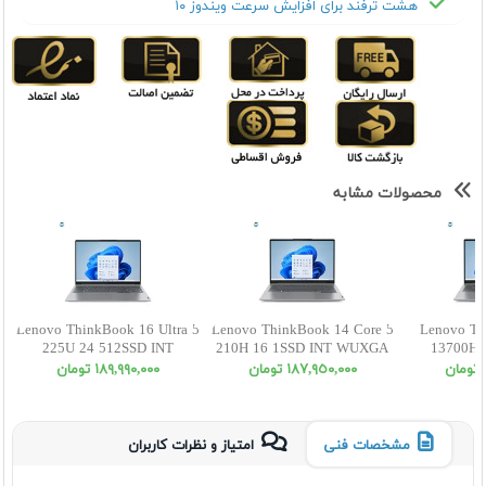
هشت ترفند برای افزایش سرعت ویندوز ۱۰
محصولات مشابه
Lenovo ThinkBook 16 Ultra 5
Lenovo ThinkBook 14 Core 5
Lenovo Th
225U 24 512SSD INT
210H 16 1SSD INT WUXGA
13700H 
WUXGA
W
١٨٧,٩٥٠,٠٠٠ تومان
١٨٩,٩٩٠,٠٠٠ تومان
مشخصات فنی
امتیاز و نظرات کاربران