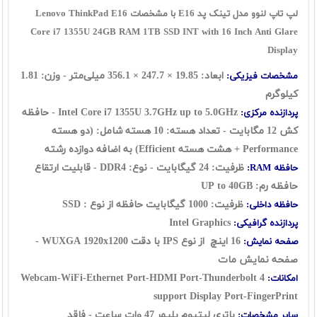
لپ تاپ لنوو مدل تینک پد E16 با مشخصات Lenovo ThinkPad E16
Core i7 1355U 24GB RAM 1TB SSD INT with 16 Inch Anti Glare
Display
ابعاد: 19.85 × 247.7 × 356.1 میلی‌متر - وزن: 1.81
مشخصات فیزیکی:
کیلوگرم
Intel Core i7 1355U 3.7GHz up to 5.0GHz - حافظه
پردازنده مرکزی:
کش 12 مگابایت - تعداد هسته: 10 هسته شامل: (دو هسته
Performance + هشت هسته Efficient) به اضافه دوازده رشته
ظرفیت: 24 گيگابايت - نوع: DDR4 - قابلیت ارتقاع
حافظه RAM:
حافظه رم: UP to 40GB
ظرفیت: 1000 گیگابایت حافظه از نوع : SSD
حافظه داخلی:
Intel Graphics
پردازنده گرافیکی:
16 اینچ از نوع IPS با دقت WUXGA 1920x1200 -
صفحه نمایش:
صفحه نمایش مات
Webcam-WiFi-Ethernet Port-HDMI Port-Thunderbolt 4
امکانات:
support Display Port-FingerPrint
باتری لیتیوم پلیمر 47 وات ساعت - فاقد
سایر مشخصات: