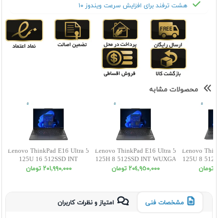
هشت ترفند برای افزایش سرعت ویندوز ۱۰
محصولات مشابه
Lenovo ThinkPad E16 Ultra 5
Lenovo ThinkPad E16 Ultra 5
Lenovo Thin
125U 16 512SSD INT
125H 8 512SSD INT WUXGA
125U 8 512
WUXGA
ن
٢٠٤,٩٥٠,٠٠٠ تومان
٢٠١,٩٩٠,٠٠٠ تومان
مشخصات فنی
امتیاز و نظرات کاربران