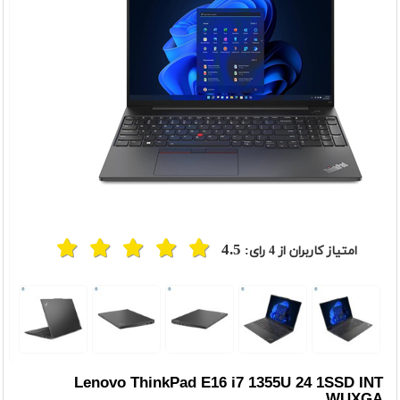
4.5
امتیاز کاربران از
4
رای:
t
Previou
Lenovo ThinkPad E16 i7 1355U 24 1SSD INT
WUXGA