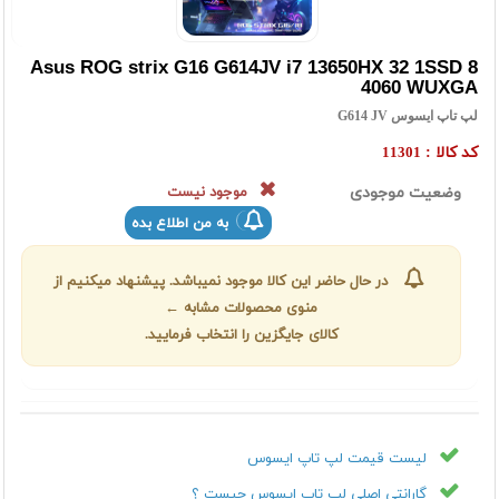
Asus ROG strix G16 G614JV i7 13650HX 32 1SSD 8
4060 WUXGA
لپ تاپ ایسوس G614 JV
کد کالا :
11301
وضعیت موجودی
موجود نیست
به من اطلاع بده
در حال حاضر این کالا موجود نمیباشد. پیشنهاد میکنیم از
منوی محصولات مشابه ←
کالای جایگزین را انتخاب فرمایید.
لیست قیمت لپ تاپ ایسوس
گارانتی اصلی لپ تاپ ایسوس چیست ؟