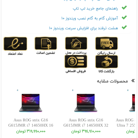
راهنمای جامع خرید لپ تاپ
آموزش گام به گام نصب ویندوز ۱۰
هشت ترفند برای افزایش سرعت ویندوز ۱۰
محصولات مشابه
Asus ROG strix G16
Asus ROG strix G16
Asus ROG st
G615JMR i7 14650HX 16
G615JMR i7 14650HX 32
Ultra 7 25
1SSD 8 5060 WUXGA
1SSD 8 5060 WUXGA
5070
ن
٣٩٤,٩١٠,٠٠٠ تومان
٣١٩,٩٩٠,٠٠٠ تومان