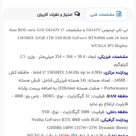
مشخصات فنی
امتیاز و نظرات کاربران
لپ تاپ ایسوس G614JV با مشخصات Asus ROG strix G16 G614JV i7
13650HX 32GB 1TB SSD 8GB GeForce RTX4060 with 16 Inch
WUXGA IPS Display
ابعاد:
30.4
×
264
×
354
میلی‌متر - وزن: 2.5
مشخصات فیزیکی:
کیلوگرم
intel i7 13650HX
3.6GHz up to 4.9Hz - حافظه کش
پردازنده مرکزی:
: 24MB - تعداد هسته: (14 هسته فیزیکی شامل: شش هسته
Performance + هشت هسته Efficient) به اضافه بیست رشته
ظرفیت: 32 گيگابايت - نوع: DDR5 - باس رم: 4800 -
حافظه RAM:
قابلیت ارتقاع رم ندارد
ظرفیت: 1000 گیگابایت - نوع: SSD
حافظه داخلی:
Nvidia GeForce RTX 4060 with 8GB
پردازنده گرافیکی:
GDDR6
140W (115W+25W Dynamic Boost)
16 اينچ از نوع
IPS با دقت WUXGA