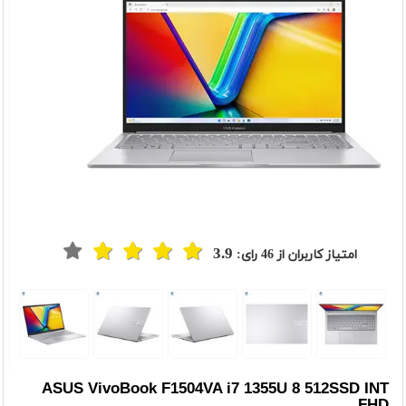
3.9
امتیاز کاربران از
46
رای:
t
Previou
ASUS VivoBook F1504VA i7 1355U 8 512SSD INT
FHD