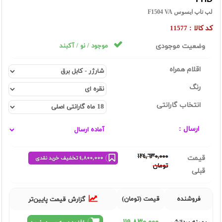
لپ تاپ ایسوس F1504 VA
کد کالا :
11577
وضعیت موجودی
موجود / نو / آکبند
اقلام همراه
رنگ
انتخاب گارانتی
ارسال :
١٢٤,٦٣٠,٠٠٠
قیمت
٤,٨٠٠,٠٠٠ تخفیف خرید نقدی
تومان
قبلی
فروشنده
قیمت (تومان)
گزارش قیمت پایین‌تر