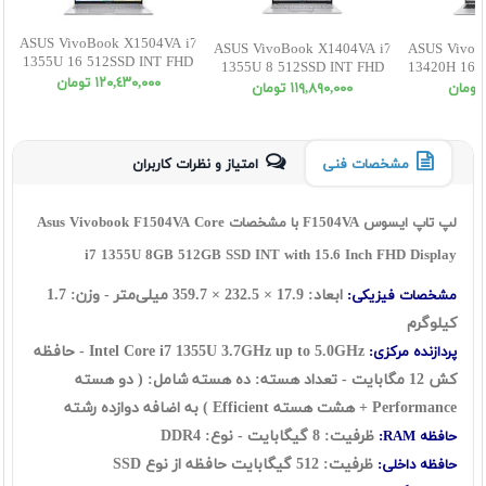
ASUS VivoBook X1504VA i7
ASUS VivoBook X1404VA i7
ASUS VivoB
1355U 16 512SSD INT FHD
1355U 8 512SSD INT FHD
13420H 16 
١٢٠,٤٣٠,٠٠٠ تومان
١١٩,٨٩٠,٠٠٠ تومان
مشخصات فنی
امتیاز و نظرات کاربران
لپ تاپ ایسوس F1504VA با مشخصات Asus Vivobook F1504VA Core
i7 1355U 8GB 512GB SSD INT with 15.6 Inch FHD Display
ابعاد:
17.9
×
232.5
×
359.7
میلی‌متر - وزن: 1.7
مشخصات فیزیکی:
کیلوگرم
Intel Core i7 1355U 3.7GHz up to 5.0GHz - حافظه
پردازنده مرکزی:
کش 12 مگابایت - تعداد هسته: ده هسته شامل: ( دو هسته
Performance + هشت هسته Efficient ) به اضافه دوازده رشته
ظرفیت: 8 گيگابايت - نوع: DDR4
حافظه RAM:
ظرفیت: 512 گیگابایت حافظه از نوع SSD
حافظه داخلی: