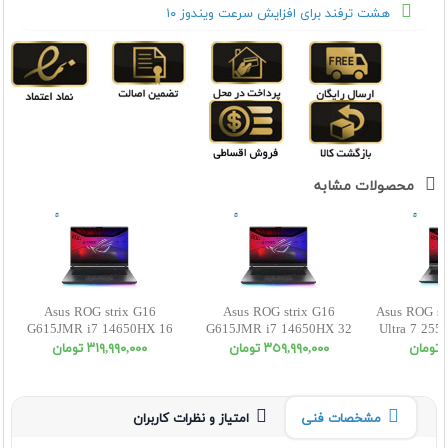
هشت ترفند برای افزایش سرعت ویندوز ۱۰
محصولات مشابه
Asus ROG strix G16
Asus ROG strix G16
Asus ROG st
G615JMR i7 14650HX 16
G615JMR i7 14650HX 32
Ultra 7 25
1SSD 8 5060 WUXGA
1SSD 8 5060 WUXGA
5070
ن
٣٥٩,٩٩٠,٠٠٠ تومان
٣١٩,٩٩٠,٠٠٠ تومان
مشخصات فنی
امتیاز و نظرات کاربران