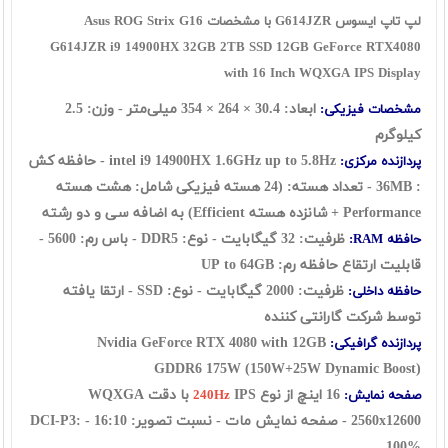
لپ تاپ ایسوس G614JZR با مشخصات Asus ROG Strix G16
G614JZR i9 14900HX 32GB 2TB SSD 12GB GeForce RTX4080
with 16 Inch WQXGA IPS Display
ابعاد:
30.4
×
264
×
354
میلی‌متر - وزن: 2.5
مشخصات فیزیکی:
کیلوگرم
intel i9 14900HX
1.6GHz up to 5.8Hz - حافظه کش
پردازنده مرکزی:
: 36MB - تعداد هسته: (24 هسته فیزیکی شامل: هشت هسته
Performance + شانزده هسته Efficient) به اضافه سی و دو رشته
ظرفیت: 32 گيگابايت - نوع: DDR5 - باس رم: 5600 -
حافظه RAM:
قابلیت ارتقاع حافظه رم: UP to 64GB
ظرفیت: 2000 گیگابایت - نوع: SSD - ارتقا یافته
حافظه داخلی:
توسط شرکت گارانتی کننده
Nvidia GeForce RTX 4080 with 12GB
پردازنده گرافیکی:
GDDR6
175W (150W+25W Dynamic Boost)
16 اينچ از نوع
IPS با دقت WQXGA
صفحه نمایش:
240Hz
2560x12600 - صفحه نمایش مات - نسبت تصویر: 16:10 - DCI-P3:
100%