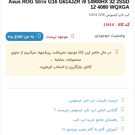
Asus ROG Strix G16 G614JZR i9 14900HX 32 2SSD
12 4080 WQXGA
لپ تاپ ایسوس G614 JZR
کد کالا :
11614
وضعیت موجودی
به من اطلاع بده
موجود نیست
در حال حاضر این کالا موجود نمیباشد. پیشنهاد میکنیم از منوی
محصولات مشابه ←
کالای جایگزین را انتخاب فرمایید.
لیست قیمت لپ تاپ ایسوس
گارانتی اصلی لپ تاپ ایسوس چیست ؟
راهنمای جامع خرید لپ تاپ
آموزش گام به گام نصب ویندوز ۱۰