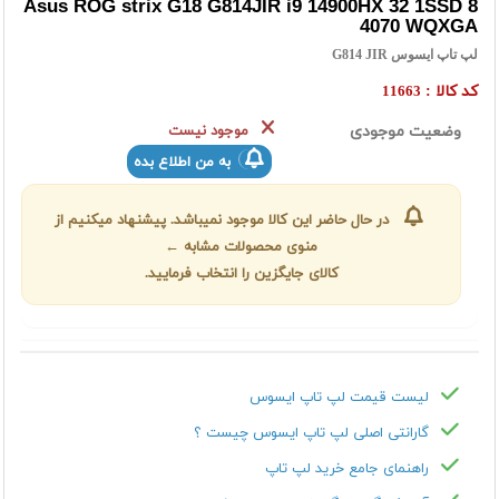
Asus ROG strix G18 G814JIR i9 14900HX 32 1SSD 8
4070 WQXGA
لپ تاپ ایسوس G814 JIR
کد کالا :
11663
وضعیت موجودی
موجود نیست
به من اطلاع بده
در حال حاضر این کالا موجود نمیباشد. پیشنهاد میکنیم از
منوی محصولات مشابه ←
کالای جایگزین را انتخاب فرمایید.
لیست قیمت لپ تاپ ایسوس
گارانتی اصلی لپ تاپ ایسوس چیست ؟
راهنمای جامع خرید لپ تاپ