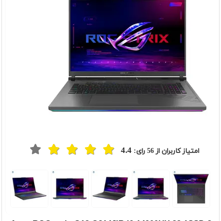
4.4
امتیاز کاربران از
56
رای:
t
Previou