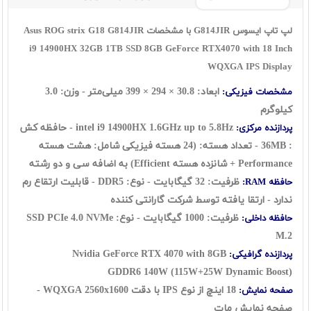
لپ تاپ ایسوس G814JIR با مشخصات Asus ROG strix G18 G814JIR
i9 14900HX 32GB 1TB SSD 8GB GeForce RTX4070 with 18 Inch
WQXGA IPS Display
ابعاد:
30.8
×
294
×
399
میلی‌متر - وزن: 3.0
مشخصات فیزیکی:
کیلوگرم
intel i9 14900HX
1.6GHz up to 5.8Hz - حافظه کش
پردازنده مرکزی:
: 36MB - تعداد هسته: (24 هسته فیزیکی شامل: هشت هسته
Performance + شانزده هسته Efficient) به اضافه سی و دو رشته
ظرفیت: 32 گيگابايت - نوع: DDR5 - قابلیت ارتقاع رم
حافظه RAM:
ندارد - ارتقا یافته توسط شرکت گارانتی کننده
ظرفیت: 1000 گیگابایت - نوع: SSD
PCIe 4.0 NVMe
حافظه داخلی:
M.2
Nvidia GeForce RTX 4070 with 8GB
پردازنده گرافیکی:
GDDR6
140W (115W+25W Dynamic Boost)
18 اينچ از نوع IPS با دقت WQXGA 2560x1600 -
صفحه نمایش:
صفحه نمایش مات