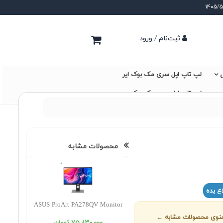
ثبت‌نام / ورود
لپ تاپ اپل سری مک بوک ایر
ی
لپ تاپ اپل سری مک بوک پرو
محصولات مشابه
ع بده
ASUS ProArt PA278QV Monitor
ز منوی محصولات مشابه ←