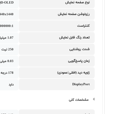
نوع صفحه نمایش
QD-OLED
رزولوشن صفحه نمایش
440x1440
کنتراست
000000:1
تعداد رنگ قابل نمایش
1.07 میلیارد رنگ
شدت روشنایی
250 نیت
زمان پاسخ‌گویی
0.03 میلی‌ثانیه
زاویه دید (افقی/عمودی)
178 درجه / 178 درجه
DisplayPort
دارد
مشخصات کلی