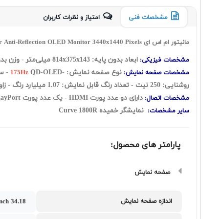
مشخصات فنی
امتیاز و نظرات کاربران
مانیتور ام اس ای MSI MEG 342C QD-OLED 34.18 Inch Monitor Anti-Reflection OLED Monitor 3440x1440 Pixels
ابعاد بدون پایه:
814x375x143 میلی‌متر
- وزن بدون پایه
مشخصات فیزیکی:
نوع صفحه نمایش: -
مشخصات صفحه نمایش:
175Hz
روشنایی: 250 نیت - تعداد رنگ قابل نمایش: 1.07 میلیارد رنگ - زاویه دید افقی: 178 درجه - زاویه دید عمودی: 178 درجه
دارای دو عدد پورت HDMI - یک عدد پورت DisplayPort - پورت VGA ندارد - یک عدد پورت USB Type-C - ورودی صدا ندارد - USB 3.2 Gen 1 Type B
مشخصات اتصال:
نمایشگر خمیده Curve 1800R
سایر مشخصات:
پارامتر های محصول:
صفحه نمایش
اندازه صفحه نمایش
34.18 inch