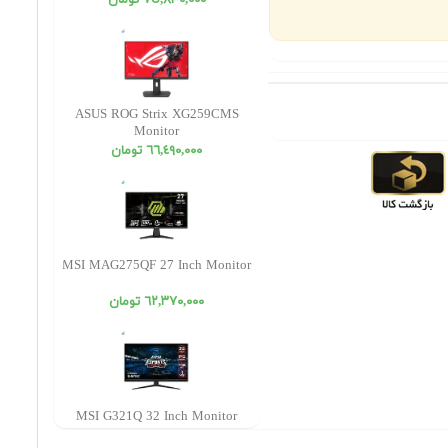
٧٥,٨٣٠,٠٠٠ تومان
ASUS ROG Strix XG259CMS
Monitor
٦٦,٤٩٠,٠٠٠ تومان
MSI MAG275QF 27 Inch Monitor
٦٢,٣٧٠,٠٠٠ تومان
MSI G321Q 32 Inch Monitor