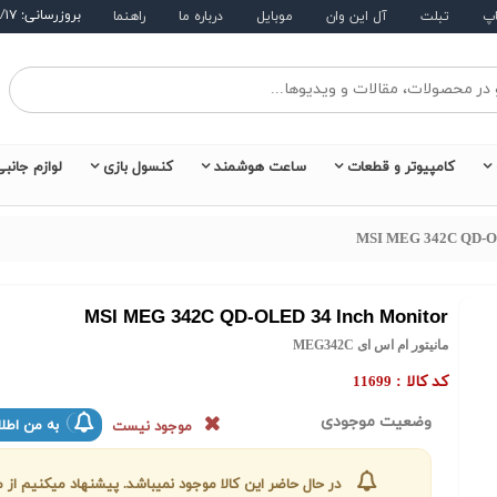
بروزرسانی: ۱۴۰۵/۵/۱۷
اپ
تبلت
آل این وان
موبایل
درباره ما
راهنما
کامپیوتر و قطعات
ساعت هوشمند
کنسول بازی
لوازم جانب
MSI MEG 342C QD-OL
MSI MEG 342C QD-OLED 34 Inch Monitor
مانیتور ام اس ای MEG342C
کد کالا :
11699
وضعیت موجودی
به من اطلا
موجود نیست
در حال حاضر این کالا موجود نمیباشد. پیشنهاد میکنیم ا