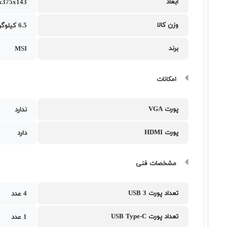
ابعاد
814x375x143 می
وزن کالا
6.5 کیلوگرم
برند
MSI
امکانات
پورت VGA
ندارد
پورت HDMI
دارد
مشخصات فنی
تعداد پورت USB 3
4 عدد
تعداد پورت USB Type-C
1 عدد