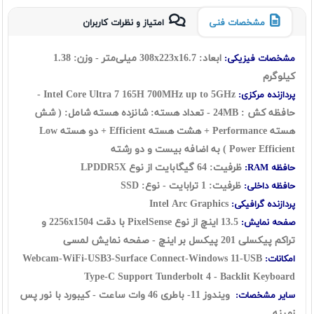
مشخصات فنی
امتیاز و نظرات کاربران
ابعاد: 308x223x16.7 میلی‌متر - وزن: 1.38
مشخصات فیزیکی:
کیلوگرم
Intel Core Ultra 7 165H 700MHz up to 5GHz -
پردازنده مرکزی:
حافظه کش : 24MB - تعداد هسته: شانزده هسته شامل: ( شش
هسته Performance + هشت هسته Efficient + دو هسته Low
Power Efficient ) به اضافه بیست و دو رشته
ظرفیت: 64 گيگابايت از نوع LPDDR5X
حافظه RAM:
ظرفیت: 1 ترابایت - نوع: SSD
حافظه داخلی:
Intel Arc Graphics
پردازنده گرافیکی:
13.5 اینچ از نوع PixelSense با دقت 2256x1504 و
صفحه نمایش:
تراکم پیکسلی 201 پیکسل بر اینچ - صفحه نمایش لمسی
Webcam-WiFi-USB3-Surface Connect-Windows 11-USB
امکانات:
Type-C Support Tunderbolt 4 - Backlit Keyboard
ویندوز 11- باطری 46 وات ساعت - کیبورد با نور پس
سایر مشخصات:
زمینه