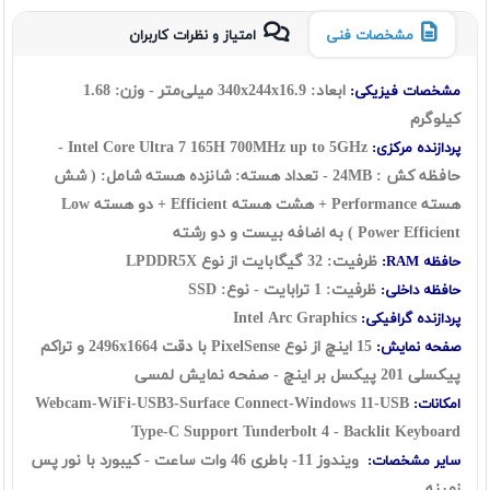
مشخصات فنی
امتیاز و نظرات کاربران
ابعاد: 340x244x16.9 میلی‌متر - وزن: 1.68
مشخصات فیزیکی:
کیلوگرم
Intel Core Ultra 7 165H 700MHz up to 5GHz -
پردازنده مرکزی:
حافظه کش : 24MB - تعداد هسته: شانزده هسته شامل: ( شش
هسته Performance + هشت هسته Efficient + دو هسته Low
Power Efficient ) به اضافه بیست و دو رشته
ظرفیت: 32 گيگابايت از نوع LPDDR5X
حافظه RAM:
ظرفیت: 1 ترابایت - نوع: SSD
حافظه داخلی:
Intel Arc Graphics
پردازنده گرافیکی:
15 اینچ از نوع PixelSense با دقت 2496x1664 و تراکم
صفحه نمایش:
پیکسلی 201 پیکسل بر اینچ - صفحه نمایش لمسی
Webcam-WiFi-USB3-Surface Connect-Windows 11-USB
امکانات:
Type-C Support Tunderbolt 4 - Backlit Keyboard
ویندوز 11- باطری 46 وات ساعت - کیبورد با نور پس
سایر مشخصات:
زمینه