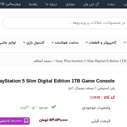
بروزرسانی: ۱۴۰۵/۵/۱۵
اپ
تبلت
آل این وان
موبایل
درباره ما
راهنما
کامپیوتر و قطعات
ساعت هوشمند
کنسول بازی
لوازم جانب
Sony PlayStation 5 Slim Digital Editio + دسته اضافه
Sony PlayStation 5 Slim Digital Edition 1TB Game Console + د
پلی استیشن 5 نسخه دیجیتال ps5
کد کالا :
11930
وضعیت موجودی
موجود / نو / آکبند
١٤٣,٥٣٠,٠٠٠ تومان
قیمت قبلی
٥,٦٠٠,٠٠٠ تخفیف خرید نقدی