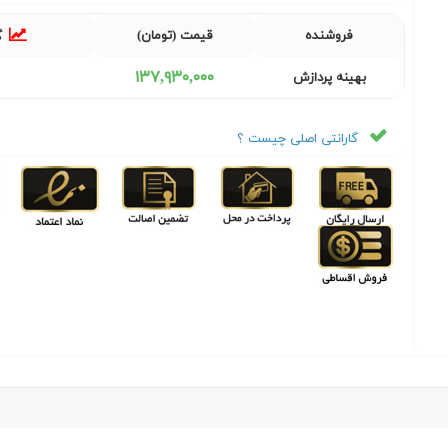
فروشنده
قیمت (تومان)
گ
١٣٧,٩٣٠,٠٠٠
بهینه پردازش
گارانتی اصلی چیست ؟