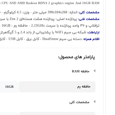
ores CPU AND AMD Radeon RDNA 2 graphics engine And 16GB RAM
اندازه: 390x104x260 میلی متر - وزن: 4.5 کیلوگرم - نوع درایو بازی:
مشخصات کلی:
پردازنده اصلی:
پردازنده هشت هسته‌ای Zen 2 با سرعت 3.5GHz و فرکانس متغیر
مشخصات فنی:
ترافلاپ و ۳۶ واحد پردازنده با سرعت 2.23GHz
- حافظه رم : 16GB -
شبکه بی سیم WiFi با پشتیبانی از باند 2.4 و 5 گیگاهرتز - بلوتوث نسخه 5.1 - چهار عدد پورت USB - پورت Ethernet
ارتباطات:
دسته بی سیم
DualSense
- کابل برق - کابل USB - کابل HDMI
اقلام همراه:
پارامتر های محصول:
حافظه RAM
حافظه رم
16GB
مشخصات کلی