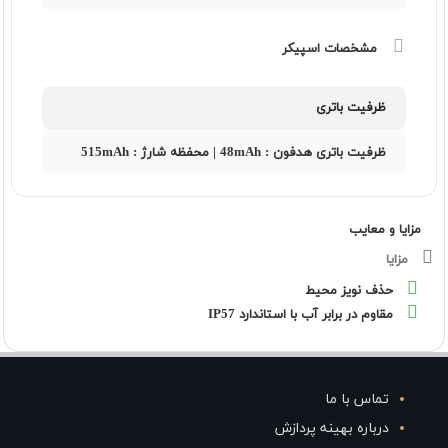
مشخصات اسپیکر
ظرفیت باتری
ظرفیت باتری هدفون : 48mAh | محفظه شارژ : 515mAh
مزایا و معایب
مزایا
حذف نویز محیط
مقاوم در برابر آب با استاندارد IP57
تماس با ما
درباره بهینه پردازش