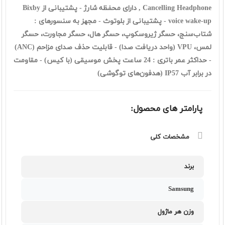
Cancelling Headphone , دارای محفظه شارژ - پشتیبانی از Bixby
voice wake-up - پشتیبانی از بلوتوث - مجهز به سنسورهای :
شتاب‌سنج، حسگر ژیروسکوپ، حسگر هال، حسگر مجاورت، حسگر
لمس، VPU (واحد دریافت صدا) - قابلیت حذف صدای مزاحم (ANC)
- حداکثر عمر باتری : 24 ساعت پخش موسیقی (با کیس) - مقاومت
در برابر آب IP57 (هدفون‌های توگوشی)
پارامتر های محصول:
مشخصات کلی
برند
Samsung
وزن هر ماژول