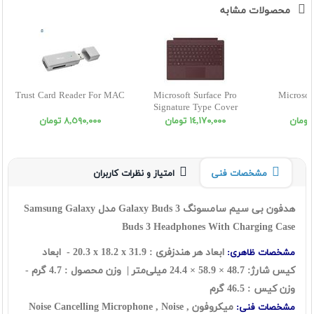
محصولات مشابه
Trust Card Reader For MAC
Microsoft Surface Pro
Microsof
Signature Type Cover
١٤,١٧٠,٠٠٠ تومان
٨,٥٩٠,٠٠٠ تومان
مشخصات فنی
امتیاز و نظرات کاربران
هدفون بی سیم سامسونگ Galaxy Buds 3 مدل​ Samsung Galaxy
Buds 3 Headphones With Charging Case
ابعاد هر هندزفری : ‎20.3 x 18.2 x 31.9 - ابعاد
مشخصات ظاهری:
کیس شارژ: 48.7 × 58.9 × 24.4 میلی‌متر |
وزن محصول : 4.7 گرم -
وزن کیس : 46.5 گرم
میکروفون , Noise Cancelling Microphone , Noise
مشخصات فنی: