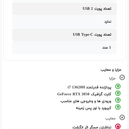
تعداد پورت USB 2
ندارد
تعداد پورت USB Type-C
1 عدد
مزایا و معایب
مزایا
پردازنده قدرتمند i7 13620H
کارت گرافیک GeForce RTX 3050
ورودی ها و وخروجی های مناسب
کیبورد با نور پس زمینه
معایب
نداشتن حسگر اثر انگشت