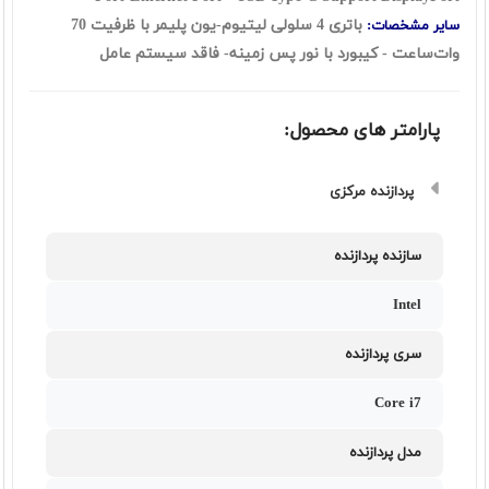
باتری 4 سلولی لیتیوم-یون پلیمر با ظرفیت 70
سایر مشخصات:
وات‌ساعت - کیبورد با نور پس زمینه- فاقد سیستم عامل
پارامتر های محصول:
پردازنده مرکزی
سازنده پردازنده
Intel
سری پردازنده
Core i7
مدل پردازنده