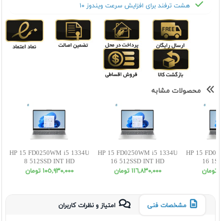
هشت ترفند برای افزایش سرعت ویندوز ۱۰
محصولات مشابه
HP 15 FD0250WM i5 1334U
HP 15 FD0250WM i5 1334U
HP 15 FD02
8 512SSD INT HD
16 512SSD INT HD
16 1S
ن
١١٦,٨٣٠,٠٠٠ تومان
١٠٥,٩٣٠,٠٠٠ تومان
مشخصات فنی
امتیاز و نظرات کاربران