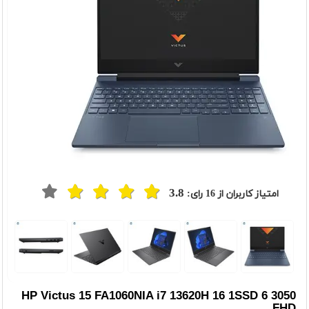
3.8
امتیاز کاربران از
16
رای:
t
Previou
HP Victus 15 FA1060NIA i7 13620H 16 1SSD 6 3050
FHD