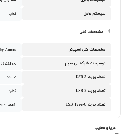
توضیحات باتری
4سلولی با ظرفیت 90 وات ساعت
سیستم عامل
ندارد
مشخصات فنی
مشخصات کلی اسپیکر
by Atmos
توضیحات شبکه بی سیم
802.11ax
تعداد پورت USB 3
2 عدد
تعداد پورت USB 2
ندارد
تعداد پورت USB Type-C
1عدد USB 3.2 Gen 2 Type-C support DisplayPort به همراه 1 عدد Thunderbolt 4 support DisplayPort
مزایا و معایب