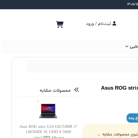
ثبت‌نام / ورود
انبی
Asus ROG stri
محصولات مشابه
ع بده
Asus ROG strix G16 G615JMR i7
14650HX 16 1SSD 8 5060
ز منوی محصولات مشابه ←
WUXGA