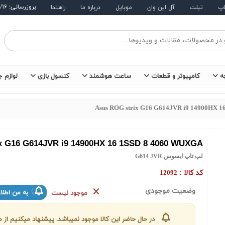
بروزرسانی: ۱۴۰۵/۵/۱۶
اپ
تبلت
آل این وان
موبایل
درباره ما
راهنما
ه
کامپیوتر و قطعات
ساعت هوشمند
کنسول بازی
لوازم ج
Asus ROG strix G16 G614JVR i9 14900HX 
x G16 G614JVR i9 14900HX 16 1SSD 8 4060 WUXGA
لپ تاپ ایسوس G614 JVR
کد کالا :
12092
وضعیت موجودی
به من اطلا
موجود نیست
در حال حاضر این کالا موجود نمیباشد. پیشنهاد میکنیم ا