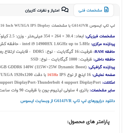
مشخصات فنی
امتیاز و نظرات کاربران
لپ تاپ ایسوس G614JVR با مشخصات Asus ROG strix G16 G614JVR i9 14900HX 16GB 1TB SSD 8GB GeForce RTX4060 with 16 Inch WUXGA IPS Display
ابعاد:
30.4
×
264
×
354
میلی‌متر - وزن: 2.5 کیلوگرم
مشخصات فیزیکی:
1.6GHz up to 5.8Hz - حافظه کش : 36MB - تعداد هسته: 24 هسته فیزیکی شامل:(هشت هسته Performance + شانزده هسته Efficient) به اضافه سی و دو رشته
intel i9 14900HX
پردازنده مرکزی:
ظرفیت:16 گيگابايت - نوع: DDR5 - قابلیت ارتقاع رم: UP to 32GB
حافظه RAM:
ظرفیت: 1000 گیگابایت - نوع: SSD
حافظه داخلی:
140W (115W+25W Dynamic Boost)
Nvidia GeForce RTX 4060 with 8GB GDDR6
پردازنده گرافیکی:
16 اينچ از نوع
IPS با دقت WUXGA 1920x1200 - صفحه نمایش مات - نسبت تصویر: 16:10 - sRGB: 100%
صفحه نمایش:
165Hz
support DisplayPort-Thunderbolt 4 support DisplayPort
امکانات:
باتری 4 سلولی لیتیوم-یون با ظرفیت 90 وات ساعت - کیبورد با نور پس زمینه - فاقد سیستم عامل
سایر مشخصات:
دانلود درایورهای لپ تاپ G614JVR از وبسایت ایسوس
پارامتر های محصول: