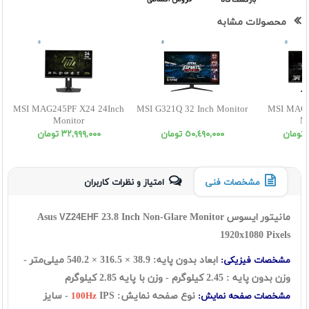
محصولات مشابه
MSI MAG245PF X24 24Inch
MSI G321Q 32 Inch Monitor
MSI MAG2
Monitor
Mo
٥٠,٤٩٠,٠٠٠ تومان
٣٢,٩٩٩,٠٠٠ تومان
مشخصات فنی
امتیاز و نظرات کاربران
مانیتور ایسوس Asus
23.8 Inch Non-Glare Monitor
VZ24EHF
1920x1080 Pixels
ابعاد بدون پایه:
38.9 × 316.5 × 540.2 میلی‌متر
-
مشخصات فیزیکی:
وزن بدون پایه : 2.45 کیلوگرم - وزن با پایه 2.85 کیلوگرم
نوع صفحه نمایش:
IPS - سایز
مشخصات صفحه نمایش:
100Hz