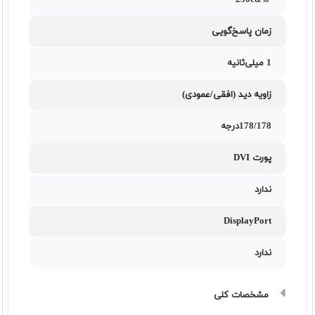
250cd/㎡
زمان پاسخ‌گویی
1 میلی‌ثانیه
زاویه دید (افقی/عمودی)
178/178درجه
پورت DVI
ندارد
DisplayPort
ندارد
مشخصات کلی