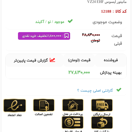
مانیتور ایسوس VZ24 EHF
کد کالا :
12188
وضعیت موجودی
موجود / نو / آکبند
٢٨,٨٣٠,٠٠٠
قیمت
١,٤٠٠,٠٠٠ تخفیف خرید نقدی
تومان
قبلی
فروشنده
قیمت (تومان)
گزارش قیمت پایین‌تر
٢٧,٤٣٠,٠٠٠
بهینه پردازش
گارانتی اصلی چیست ؟