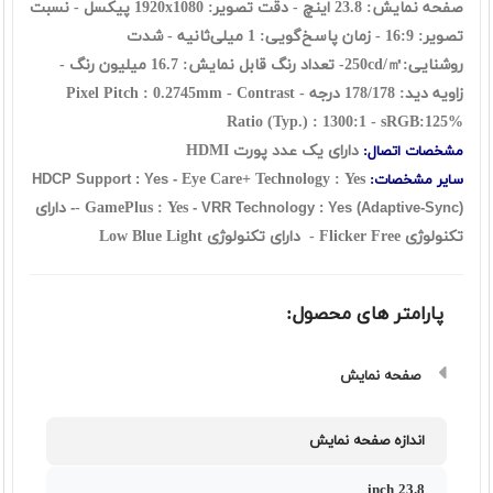
صفحه نمایش: 23.8 اینچ - دقت تصویر:
1920x1080
پیکسل - نسبت
تصویر: 16:9 - زمان پاسخ‌گویی: 1 میلی‌ثانیه - شدت
روشنایی:
250cd/㎡
- تعداد رنگ قابل نمایش: 16.7 میلیون رنگ -
زاویه دید: 178/178 درجه - Pixel Pitch :
0.2745mm - Contrast
Ratio (Typ.) : 1300:1 - sRGB:125%
دارای یک عدد پورت HDMI
مشخصات اتصال:
Eye Care+ Technology : Yes
سایر مشخصات:
HDCP Support : Yes -
- GamePlus : Yes
دارای
- VRR Technology : Yes (Adaptive-Sync)-
تکنولوژی Flicker Free - دارای تکنولوژی Low Blue Light
پارامتر های محصول:
صفحه نمایش
اندازه صفحه نمایش
23.8 inch