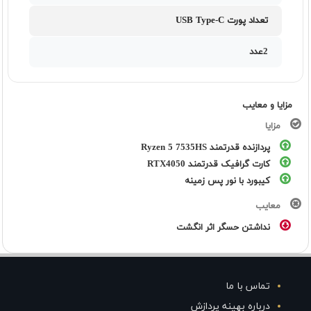
تعداد پورت USB Type-C
2عدد
مزایا و معایب
مزایا
پردازنده قدرتمند Ryzen 5 7535HS
کارت گرافیک قدرتمند RTX4050
کیبورد با نور پس زمینه
معایب
نداشتن حسگر اثر انگشت
تماس با ما
درباره بهینه پردازش