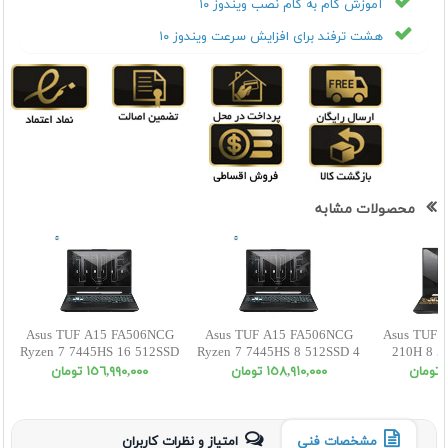
آموزش گام به گام نصب ویندوز ۱۰
هشت ترفند برای افزایش سرعت ویندوز ۱۰
محصولات مشابه
Asus TUF A15 FA506NCG
Asus TUF A15 FA506NCG
Asus TUF F
Ryzen 7 7445HS 16 512SSD
Ryzen 7 7445HS 8 512SSD 4
210H 8 5
4 RTX3050 FHD
RTX3050 FHD
W
ن
١٥٨,٩١٠,٠٠٠ تومان
١٥٦,٩٩٠,٠٠٠ تومان
مشخصات فنی
امتیاز و نظرات کاربران