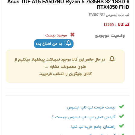
Asus TUF A15 FA507NU Ryzen 5 7535HS 32 1SSD 6
RTX4050 FHD
لپ تاپ ایسوس FA507 NU
کد کالا :
12265
وضعیت موجودی
موجود نیست
به من اطلاع بده
در حال حاضر این کالا موجود نمیباشد. پیشنهاد میکنیم از
منوی محصولات مشابه ←
کالای جایگزین را انتخاب فرمایید.
لیست قیمت لپ تاپ ایسوس
گارانتی اصلی لپ تاپ ایسوس چیست ؟
راهنمای جامع خرید لپ تاپ