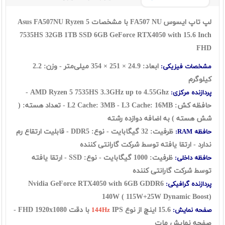
لپ تاپ ایسوس FA507 NU با مشخصات Asus FA507NU Ryzen 5
7535HS 32GB 1TB SSD 6GB GeForce RTX4050 with 15.6 Inch
FHD
ابعاد: 24.9 ×
251
×
354
میلی‌متر - وزن: 2.2
مشخصات فیزیکی:
کیلوگرم
3.3GHz up to 4.55Ghz -
AMD Ryzen 5 7535HS
پردازنده مرکزی:
حافظه کش: L2 Cache: 3MB - L3 Cache: 16MB - تعداد هسته: (
شش هسته ) به اضافه دوازده رشته
ظرفیت: 32 گيگابايت - نوع: DDR5 - قابلیت ارتقاع رم
حافظه RAM:
ندارد - ارتقا یافته توسط شرکت گارانتی کننده
ظرفیت: 1000 گیگابایت - نوع: SSD - ارتقا یافته
حافظه داخلی:
توسط شرکت گارانتی کننده
Nvidia GeForce RTX4050 with 6GB GDDR6
پردازنده گرافیکی:
140
W ( 115W+25W Dynamic Boost)
15.6 اينچ از نوع
IPS با دقت FHD 1920x1080 -
صفحه نمایش:
144Hz
صفحه نمایش مات