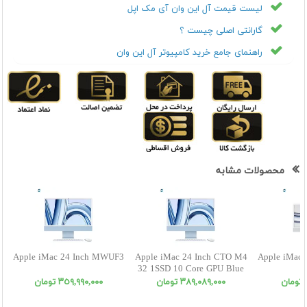
لیست قیمت آل این وان آی مک اپل
گارانتی اصلی چیست ؟
راهنمای جامع خرید کامپیوتر آل این وان
محصولات مشابه
Apple iMac 24 Inch MWUF3
Apple iMac 24 Inch CTO M4
Apple iMac
32 1SSD 10 Core GPU Blue
٣٨٩,٠٨٩,٠٠٠ تومان
٣٥٩,٩٩٠,٠٠٠ تومان