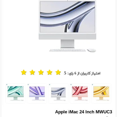
5
امتیاز کاربران از
6
رای:
t
Previou
Apple iMac 24 Inch MWUC3