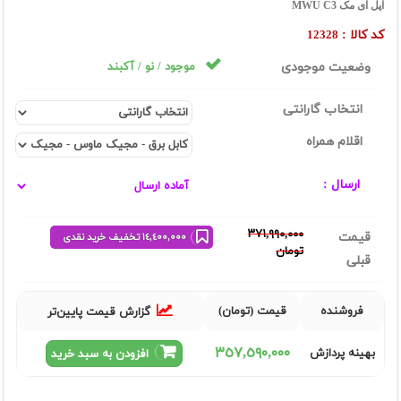
اپل آی مک MWU C3
کد کالا :
12328
وضعیت موجودی
موجود / نو / آکبند
انتخاب گارانتی
اقلام همراه
ارسال :
٣٧١,٩٩٠,٠٠٠
قیمت
١٤,٤٠٠,٠٠٠ تخفیف خرید نقدی
تومان
قبلی
فروشنده
قیمت (تومان)
گزارش قیمت پایین‌تر
٣٥٧,٥٩٠,٠٠٠
بهینه پردازش
افزودن به سبد خرید