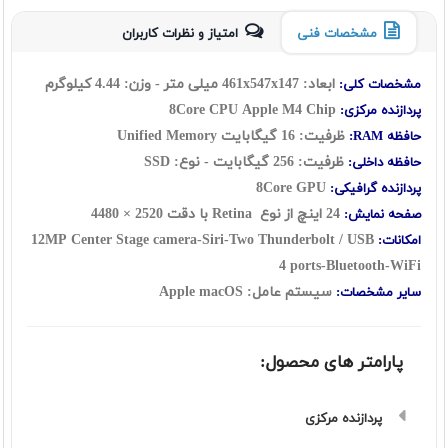
مشخصات فنی
امتیاز و نظرات کاربران
ابعاد:
147
x
547
x
461
میلی متر - وزن: 4.44 کیلوگرم
مشخصات کلی:
Apple M4 Chip
8Core CPU
پردازنده مرکزی:
ظرفیت: 16 گیگابایت
Unified Memory
حافظه RAM:
ظرفیت: 256 گیگابایت - نوع: SSD
حافظه داخلی:
8Core GPU
پردازنده گرافیکی:
24 اینچ از نوع
Retina
با دقت
2520 × 4480
صفحه نمایش:
12MP Center Stage camera-Siri-
Two Thunderbolt / USB
امکانات:
4 ports
-Bluetooth-WiFi
سیستم عامل: Apple macOS
سایر مشخصات:
پارامتر های محصول:
پردازنده مرکزی