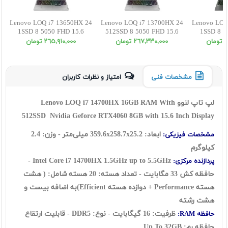
Lenovo LOQ i7 13650HX 24
Lenovo LOQ i7 13700HX 24
Lenovo LOQ
1SSD 8 5050 FHD 15.6
512SSD 8 5050 FHD 15.6
1SSD 8 4
ن
٢٦٧,٣٣٠,٠٠٠ تومان
٢٦٥,٩١٠,٠٠٠ تومان
مشخصات فنی
امتیاز و نظرات کاربران
لپ تاپ لنوو Lenovo LOQ i7 14700HX 16GB RAM With
512SSD Nvidia Geforce RTX4060 8GB with 15.6 Inch Display
ابعاد: 359.6x258.7x25.2 میلی‌متر - وزن: 2.4
مشخصات فیزیکی:
کیلوگرم
Intel Core i7 14700HX 1.5GHz up to 5.5GHz -
پردازنده مرکزی:
حافظه کش 33 مگابایت - تعداد هسته: 20 هسته شامل: ( هشت
هسته Performance + دوازده هسته Efficient)به اضافه بیست و
هشت رشته
ظرفیت: 16 گيگابايت - نوع: DDR5 -
قابلیت ارتقاع
حافظه RAM:
حافظه رم: Up To 32GB