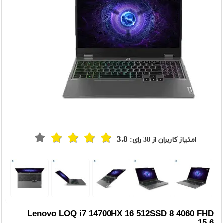
3.8
امتیاز کاربران از
38
رای:
t
Previou
Lenovo LOQ i7 14700HX 16 512SSD 8 4060 FHD
15.6