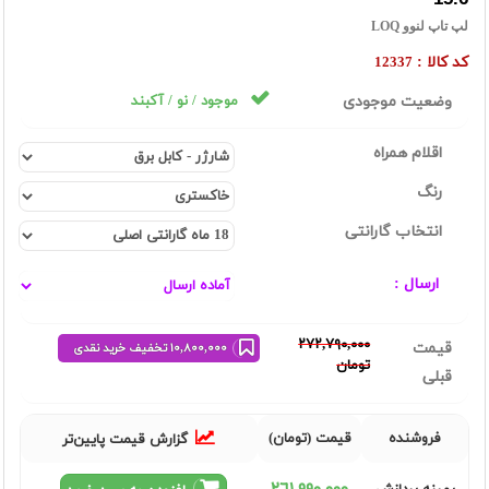
لپ تاپ لنوو LOQ
کد کالا :
12337
وضعیت موجودی
موجود / نو / آکبند
اقلام همراه
رنگ
انتخاب گارانتی
ارسال :
٢٧٢,٧٩٠,٠٠٠
قیمت
١٠,٨٠٠,٠٠٠ تخفیف خرید نقدی
تومان
قبلی
فروشنده
قیمت (تومان)
گزارش قیمت پایین‌تر