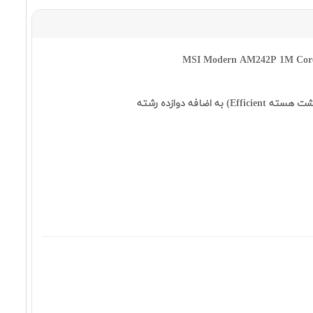
٢١٦,٤٨٩,٠٠٠ تومان
Lenovo ThinkCentre neo 50a i7
13620H 8 512SSD INT FHD NON
ه Efficient) به اضافه دوازده رشته
TOUCH 27
٢١٠,٩٩٠,٠٠٠ تومان
Lenovo IdeaCentre A390 Core 9
270H 16 512SSD INT QHD NON
TOUCH 27
٢٩٩,٧٩٠,٠٠٠ تومان
ASUS ExpertCenter E5 AIO
E5402WVAK i5 1340P 16 512SSD