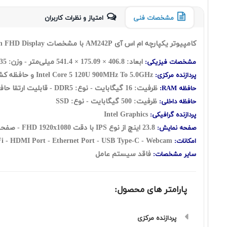
مشخصات فنی
امتیاز و نظرات کاربران
کامپیوتر یکپارچه ام اس آی AM242P با مشخصات MSI Modern AM242P 1M Core 5 120U 16GB RAM 500GB SSD Intel Graphics with 23.8 Inch Non Touch FHD Display
ابعاد: 406.8 × 175.09 × 541.4 میلی‌متر - وزن: 7.35 کیلوگرم
مشخصات فیزیکی:
Intel Core 5 120U
900MHz To 5.0GHz
و حافظه کش 12 مگابایت - تعداد هسته: 10 هسته شامل: ( دو هسته 
پردازنده مرکزی:
ظرفیت: 16 گیگابایت - نوع: DDR5 - قابلیت ارتقا حافظه رم: UP to 64GB
حافظه RAM:
ظرفیت: 500 گیگابایت - نوع: SSD
حافظه داخلی:
Intel Graphics
پردازنده گرافیکی:
23.8 اینچ از نوع IPS با دقت FHD 1920x1080 - صفحه نمایش مات
صفحه نمایش:
i - HDMI Port - Ethernet Port - USB Type-C - Webcam
امکانات:
فاقد سیستم عامل
سایر مشخصات:
پارامتر های محصول:
پردازنده مرکزی