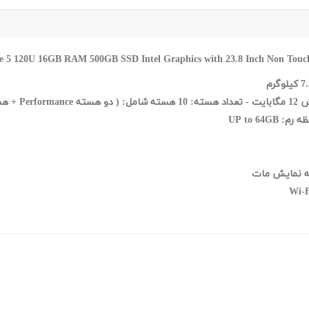
Performance +
هشت هست
Wi-F