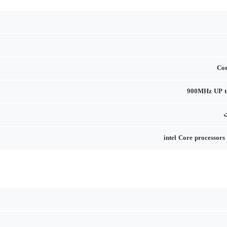
Co
900MHz UP t
intel Core processors 