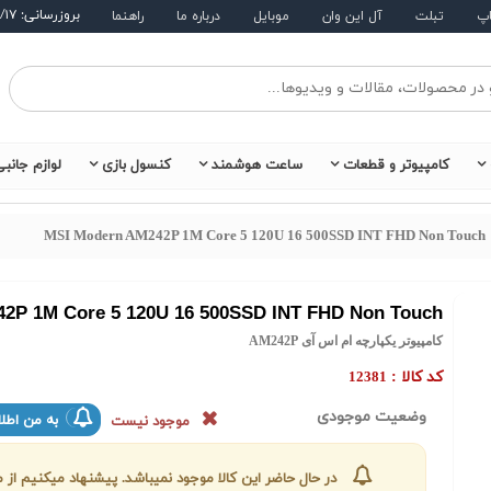
بروزرسانی: ۱۴۰۵/۵/۱۷
اپ
تبلت
آل این وان
موبایل
درباره ما
راهنما
کامپیوتر و قطعات
ساعت هوشمند
کنسول بازی
لوازم جانب
MSI Modern AM242P 1M Core 5 120U 16 500SSD INT FHD Non Touch
2P 1M Core 5 120U 16 500SSD INT FHD Non Touch
کامپیوتر یکپارچه ام اس آی AM242P
کد کالا :
12381
وضعیت موجودی
به من اطلا
موجود نیست
در حال حاضر این کالا موجود نمیباشد. پیشنهاد میکنیم ا