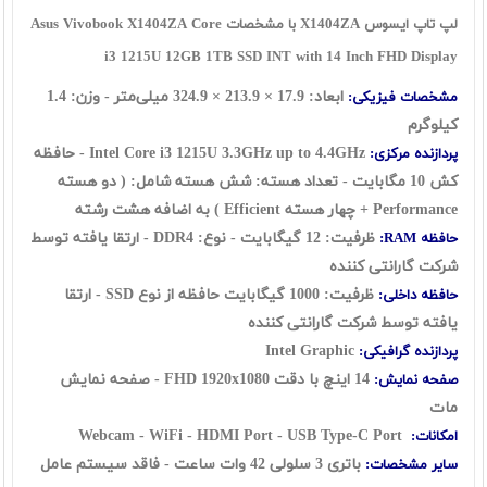
لپ تاپ ایسوس X1404ZA با مشخصات Asus Vivobook X1404ZA Core
i3 1215U 12GB 1TB SSD INT with 14 Inch FHD Display
ابعاد:
17.9
×
213.9
×
324.9
میلی‌متر - وزن: 1.4
مشخصات فیزیکی:
کیلوگرم
Intel Core i3 1215U 3.3GHz up to 4.4GHz - حافظه
پردازنده مرکزی:
کش 10 مگابایت - تعداد هسته: شش هسته شامل: ( دو هسته
Performance + چهار هسته Efficient ) به اضافه هشت رشته
ظرفیت: 12 گيگابايت - نوع: DDR4 - ارتقا یافته توسط
حافظه RAM:
شرکت گارانتی کننده
ظرفیت: 1000 گیگابایت حافظه از نوع SSD - ارتقا
حافظه داخلی:
یافته توسط شرکت گارانتی کننده
Intel Graphic
پردازنده گرافیکی:
14 اينچ با دقت FHD 1920x1080 - صفحه نمایش
صفحه نمایش:
مات
Webcam - WiFi - HDMI Port - USB Type-C Port
امکانات:
باتری 3 سلولی 42 وات ساعت
- فاقد سیستم عامل
سایر مشخصات: