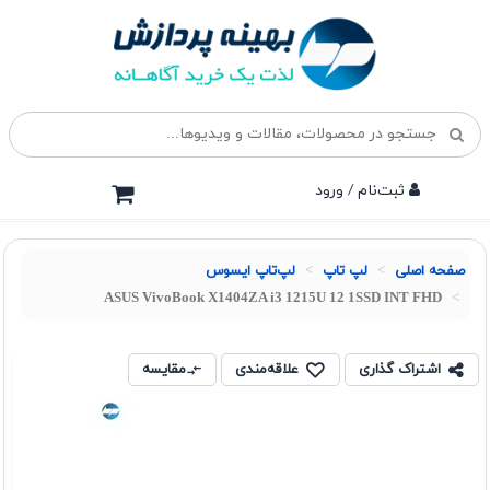
ثبت‌نام / ورود
صفحه اصلی
لپ تاپ
لپ‌تاپ ایسوس
ASUS VivoBook X1404ZA i3 1215U 12 1SSD INT FHD
اشتراک گذاری
علاقه‌مندی
مقایسه