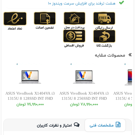
هشت ترفند برای افزایش سرعت ویندوز ۱۰
محصولات مشابه
ASUS VivoBook X1404VA i3
ASUS VivoBook X1404VA i3
ASUS VivoB
1315U 8 128SSD INT FHD
1315U 8 256SSD INT FHD
1315U 4 5
٧٨,٩٩٠,٠٠٠ تومان
٧٤,٩٩٠,٠٠٠ تومان
مشخصات فنی
امتیاز و نظرات کاربران