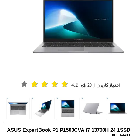
4.2
امتیاز کاربران از
29
رای:
t
Previou
ASUS ExpertBook P1 P1503CVA i7 13700H 24 1SSD
INT FHD