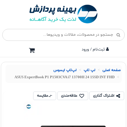
ثبت‌نام / ورود
صفحه اصلی
لپ تاپ
لپ‌تاپ ایسوس
ASUS ExpertBook P1 P1503CVA i7 13700H 24 1SSD INT FHD
اشتراک گذاری
علاقه‌مندی
مقایسه