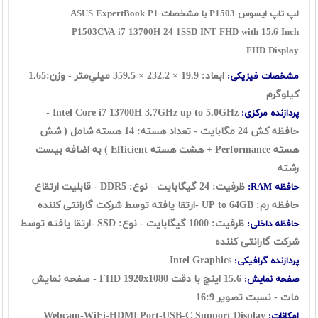
لپ تاپ ایسوس P1503 با مشخصات ASUS ExpertBook P1
P1503CVA i7 13700H 24 1SSD INT FHD with 15.6 Inch
FHD Display
ابعاد:
19.9 × 232.2 × 359.5 ميلي‌متر
- وزن:1.65
مشخصات فیزیکی:
کیلوگرم
Intel Core i7 13700H 3.7GHz up to 5.0GHz -
پردازنده مرکزی:
حافظه کش 24 مگابایت - تعداد هسته: 14 هسته شامل ( شش
هسته Performance + هشت هسته Efficient ) به اضافه بیست
رشته
ظرفیت: 24 گيگابايت - نوع: DDR5 - قابلیت ارتقاع
حافظه RAM:
حافظه رم: UP to 64GB -
ارتقا یافته توسط شرکت گارانتی کننده
ظرفیت: 1000 گیگابایت - نوع: SSD
-
ارتقا یافته توسط
حافظه داخلی:
شرکت گارانتی کننده
Intel Graphics
پردازنده گرافیکی:
15.6 اينچ با دقت FHD 1920x1080 - صفحه نمایش
صفحه نمایش:
مات - نسبت تصویر 16:9
Webcam-WiFi-HDMI Port-USB-C Support Display
امکانات: