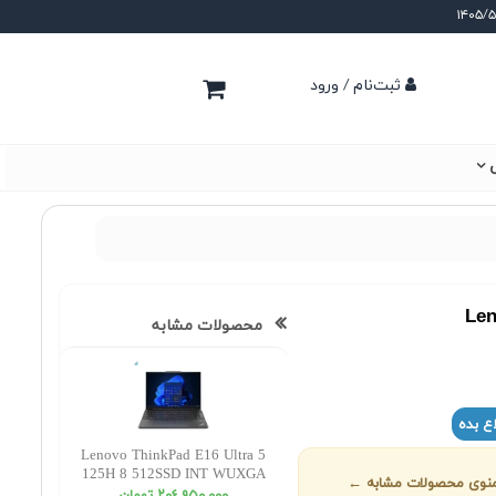
ثبت‌نام / ورود
ی
Len
محصولات مشابه
ع بده
Lenovo ThinkPad E16 Ultra 5
125H 8 512SSD INT WUXGA
ز منوی محصولات مشابه ←