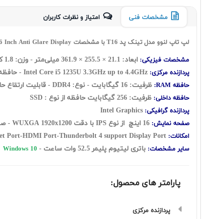
مشخصات فنی
امتیاز و نظرات کاربران
لپ تاپ لنوو مدل تینک پد T16 با مشخصات Lenovo ThinkPad T16 Core i5 1235U 16GB RAM 256GB SSD INT with 16 Inch Anti Glare Display
ابعاد: 21.1 × 255.5 × 361.9 میلی‌متر - وزن: 1.8 کیلوگرم
مشخصات فیزیکی:
Intel Core i5 1235U 3.3GHz up to 4.4GHz - حافظه کش 12 مگابایت - تعداد هسته: 10 هسته شامل: (دو هسته Performance + هشت هسته Efficient) به اضافه دوازده رشته
پردازنده مرکزی:
ظرفیت: 16 گيگابايت - نوع: DDR4 - قابلیت ارتقاع حافظه رم: UP to 40GB
حافظه RAM:
ظرفیت: 256 گیگابایت حافظه از نوع : SSD
حافظه داخلی:
Intel Graphics
پردازنده گرافیکی:
16 اینچ از نوع IPS با دقت WUXGA 1920x1200 - صفحه نمایش مات
صفحه نمایش:
Webcam-WiFi-Ethernet Port-HDMI Port-Thunderbolt 4 support Display Port
امکانات:
باتری لیتیوم پلیمر 52.5 وات ساعت -
سایر مشخصات:
Windows 10
پارامتر های محصول:
پردازنده مرکزی