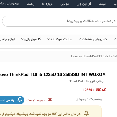
بروزرسانی: ۱۴۰۵/۵/۱۸
اپ
تبلت
آل این وان
موبایل
درباره ما
راهنما
کامپیوتر و قطعات
ساعت هوشمند
کنسول بازی
لوازم جانب
Lenovo ThinkPad T16 i5 12
ovo ThinkPad T16 i5 1235U 16 256SSD INT WUXGA
لپ تاپ لنوو ThinkPad T16
کد کالا :
12569
وضعیت موجودی
به من اطلا
موجود نیست
در حال حاضر این کالا موجود نمیباشد. پیشنهاد میکنیم ا