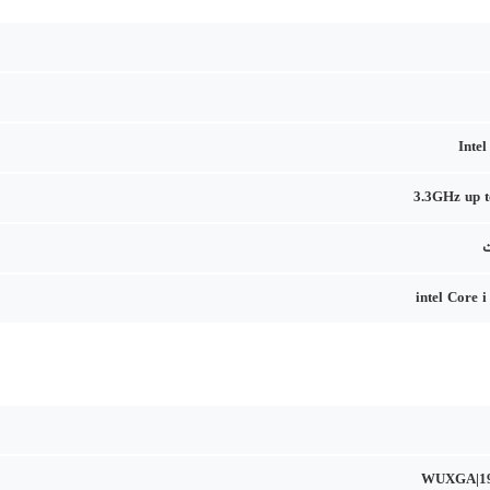
Inte
3.3GHz up 
intel Core 
WUXGA|19