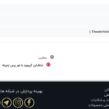
معایب
نداشتن کیبورد با نور پس زمینه
گان
بهينه پردازش در شبکه ها
طی
ت و شکایات
اصلی محصولات