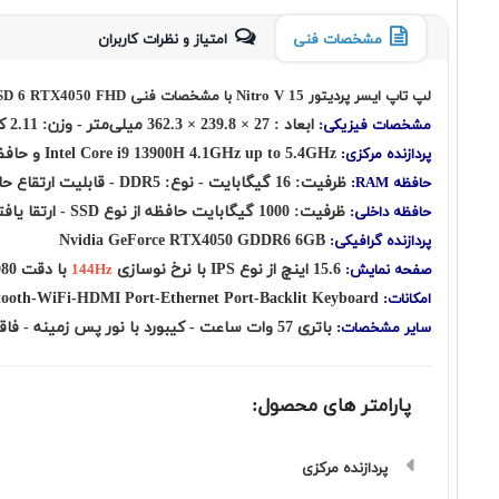
مشخصات فنی
امتیاز و نظرات کاربران
لپ تاپ ایسر پردیتور Nitro V 15 با مشخصات فنی Acer Nitro V 15 ANV15 i9 13900H 16 1SSD 6 RTX4050 FHD
ابعاد : 27 × 239.8 × 362.3 میلی‌متر - وزن: 2.11 کیلوگرم
مشخصات فیزیکی:
Intel Core i9 13900H 4.1GHz up to 5.4GHz و حافظه کش 24 مگابایت - تعداد هسته: 14 هسته شامل: ( شش هسته Performance + هشت هسته Efficient ) به اضافه بیست رشته
پردازنده مرکزی:
ظرفیت: 16 گیگابایت - نوع: DDR5 - قابلیت ارتقاع حافظه رم: UP to 32GB
حافظه RAM:
ظرفیت: 1000 گیگابایت حافظه از نوع SSD - ارتقا یافته توسط شرکت گارانتی کننده
حافظه داخلی:
Nvidia GeForce RTX4050 GDDR6 6GB
پردازنده گرافیکی:
15.6 اینچ از نوع IPS با نرخ نوسازی
با دقت FHD 1920x1080 - صفحه نمایش مات
صفحه نمایش:
144Hz
USB Type C-HD Webcam-Bluetooth-WiFi-HDMI Port-Ethernet Port-Backlit Keyboard
امکانات:
باتری 57 وات ساعت - کیبورد با نور پس زمینه - فاقد سیستم عامل
سایر مشخصات:
پارامتر های محصول:
پردازنده مرکزی