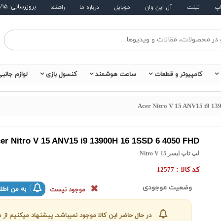
بروزرسانی: ۱۴۰۵/۵/۱۵
اپ
تبلت
آل این وان
موبایل
درباره ما
راهنما
کامپیوتر و قطعات
ساعت هوشمند
کنسول بازی
لوازم جانب
Acer Nitro V 15 ANV15 i9 1
er Nitro V 15 ANV15 i9 13900H 16 1SSD 6 4050 FHD
لپ تاپ ایسر Nitro V 15
کد کالا :
12577
وضعیت موجودی
به من اطلا
موجود نیست
در حال حاضر این کالا موجود نمیباشد. پیشنهاد میکنیم ا