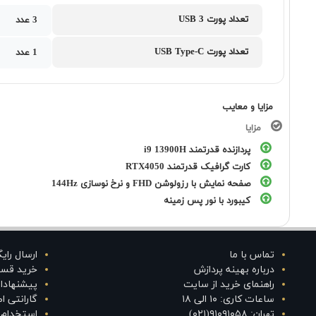
تعداد پورت USB 3
3 عدد
تعداد پورت USB Type-C
1 عدد
مزایا و معایب
مزایا
پردازنده قدرتمند i9 13900H
کارت گرافیک قدرتمند RTX4050
صفحه نمایش با رزولوشن FHD و نرخ نوسازی 144Hz
کیبورد با نور پس زمینه
تماس با ما
ارسال رای
درباره بهینه پردازش
خرید قس
راهنمای خرید از سایت
پیشنهادا
ساعات کاری: ۱۰ الی ۱۸
گارانتی 
تهران: ۹۱۰۹۱۰۵۸(۰۲۱)
استخدام د