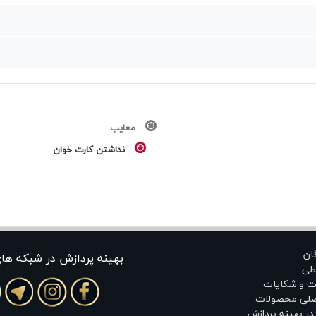
معایب
نداشتن کارت خوان
گان
بهينه پردازش در شبکه ها
طی
ت و شکایات
اصلی محصولات
ر بهینه پردازش