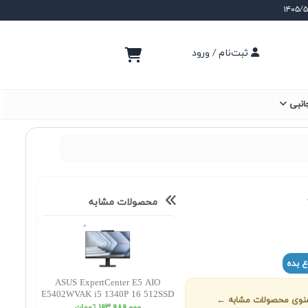
ثبت‌نام / ورود
انبی
محصولات مشابه
ع بده
ASUS ExpertCenter E5 AIO
E5402WVAK i5 1340P 16 512SSD
ز منوی محصولات مشابه ←
INT FHD Non Touch