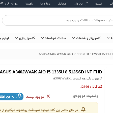
بروزرسانی: ۱۴۰۵/۵/۱۶
اپ
تبلت
آل این وان
موبایل
درباره ما
راهنما
ه
کامپیوتر و قطعات
ساعت هوشمند
کنسول بازی
لوازم ج
ASUS A3402WVAK AIO i5 1335U 8 512SSD INT F
ASUS A3402WVAK AIO i5 1335U 8 512SSD INT FHD
کامپیوتر یکپارچه ایسوس A3402WVAK
کد کالا :
12606
وضعیت موجودی
به من اطلا
موجود نیست
در حال حاضر این کالا موجود نمیباشد. پیشنهاد میکنیم ا