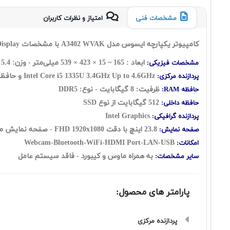
مشخصات فنی
امتیاز و نظرات کاربران
کامپیوتر یکپارچه ایسوس مدل A3402 WVAK با مشخصات Asus A3402WVAK All in One Core i5 1335U With 8GB RAM 512GB SSD INT with 23.8 Inch Display
ابعاد : 165 ~ 15 × 423 × 539 میلی‌متر - وزن: 5.4 کیلوگرم
مشخصات فیزیکی:
Intel Core i5 1335U 3.4GHz Up to 4.6GHz و حافظه کش 12 مگابایت - تعداد هسته: ده هسته شامل: ( دو هسته Performance + هشت هسته Efficient ) به اضافه دوازده رشته
پردازنده مرکزی:
ظرفیت: 8 گیگابایت - نوع: DDR5
حافظه RAM:
512 گیگابایت از نوع SSD
حافظه داخلی:
Intel Graphics
پردازنده گرافیکی:
23.8 اینچ با دقت FHD 1920x1080 - صفحه نمایش مات
صفحه نمایش:
Webcam-Bluetooth-WiFi-HDMI Port-LAN-USB
امکانات:
به همراه ماوس و کیبورد - فاقد سیستم عامل
سایر مشخصات:
پارامتر های محصول:
پردازنده مرکزی