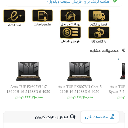
هشت ترفند برای افزایش سرعت ویندوز ۱۰
محصولات مشابه
Asus TUF FX607VU i7
Asus TUF FX607VU Core 5
Asus TUF 
13620H 16 512SSD 6 4050
210H 16 512SSD 6 4050
Ryzen 7 74
WUXGA
WUXGA
405
ن
٢١٩,٩١٠,٠٠٠ تومان
٢٢٢,٩٩٠,٠٠٠ تومان
مشخصات فنی
امتیاز و نظرات کاربران