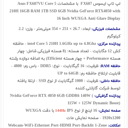
لپ تاپ ایسوس FX607 با مشخصات Asus FX607VU Core 5
210H 16
GB RAM 1TB SSD 6GB Nvidia GeForce RTX4050 with
16 Inch WUXGA Anti Glare Display
ابعاد: 26.7 × 251 × 354 میلی‌متر - وزن: 2.2
مشخصات فیزیکی:
کیلوگرم
intel Core 5 210H
1.6GHz up to 4.8Ghz - حافظه
پردازنده مرکزی:
کش 12 مگابایت - تعداد هسته: (8 هسته فیزیکی شامل: چهار
هسته Performance + چهار هسته Efficient) به اضافه دوازده رشته
ظرفیت: 16 گيگابايت - نوع: DDR5 - باس رم: 4800 -
حافظه RAM:
قابلیت ارتقاع حافظه رم: UP to 64GB
ظرفیت : 1000 گیگابایت از نوع SSD - ارتقا یافته
حافظه داخلی:
توسط شرکت گارانتی کننده
Nvidia GeForce RTX 4050 6GB GDDR6 140W (
پردازنده گرافیکی:
115W + 125W Dynamic Boost)
16 اينچ از نوع
IPS با دقت WUXGA
صفحه نمایش:
144Hz
1920x1200 - صفحه نمایش مات
Webcam-WiFi-Ethernet Port-HDMI Port-Backlit 1-Zone
امکانات: