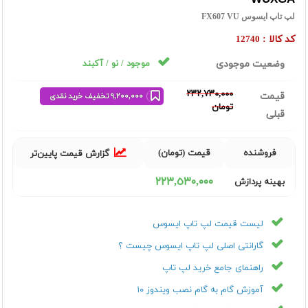
لپ تاپ ایسوس FX607 VU
کد کالا :
12740
وضعیت موجودی
موجود / نو / آکبند
٢٣٢,٧٣٠,٠٠٠
قیمت
٩,٢٠٠,٠٠٠ تخفیف خرید نقدی
تومان
قبلی
فروشنده
قیمت (تومان)
گزارش قیمت پایین‌تر
٢٢٣,٥٣٠,٠٠٠
بهینه پردازش
لیست قیمت لپ تاپ ایسوس
گارانتی اصلی لپ تاپ ایسوس چیست ؟
راهنمای جامع خرید لپ تاپ
آموزش گام به گام نصب ویندوز ۱۰