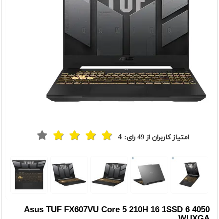
4
امتیاز کاربران از
49
رای:
t
Previou
Asus TUF FX607VU Core 5 210H 16 1SSD 6 4050
WUXGA