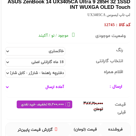
ASUS ZenBook 14 UX3405CA Ultra 9 285H 32 1SSD
INT WUXGA OLED Touch
لپ تاپ ایسوس UX3405CA
کد کالا :
12745
وضعیت موجودی
موجود / نو / آکبند
رنگ
انتخاب گارانتی
اقلام همراه
ارسال :
٣٨٧,١٩٠,٠٠٠
قیمت
١٥,٢٠٠,٠٠٠ تخفیف خرید نقدی
تومان
قبلی
فروشنده
قیمت (تومان)
گزارش قیمت پایین‌تر