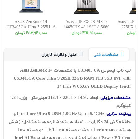
ASUS ZenBook 14
Asus TUF FX608JMR i7
Asus TUF F
UX3405CA Ultra 7 255H 16
14650HX 48 1SSD 8 5060
275HX 16
512SSD INT WUXGA OLED
WUXGA
W
ن
٣٦٤,٩٩٠,٠٠٠ تومان
٢٥٣,٩٣٠,٠٠٠ تومان
مشخصات فنی
امتیاز و نظرات کاربران
لپ تاپ ایسوس UX3405 CA با مشخصات Asus ZenBook 14
UX3405CA Core Ultra 9 285H 32GB RAM 1TB SSD INT with
14 Inch WUXGA OLED Display Touch
ابعاد : 14.9 × 220.1 × 312.4 میلی‌متر - وزن: 1.28
مشخصات فیزیکی:
کیلوگرم
Intel Core Ultra 9 285H 1.0GHz Up to 5.4GHz و
پردازنده مرکزی:
حافظه کش 24 مگابایت - تعداد هسته: شانزده هسته شامل: ( شش
هسته Performance + هشت هسته Efficient + دو هسته
Low
Power Efficient
) به اضافه شانزده رشته به همراه Intel AI Boost