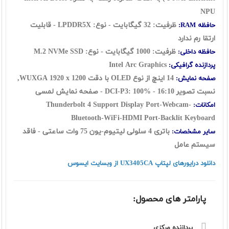
NPU
ظرفیت: 32 گیگابایت - نوع: LPDDR5X - قابلیت
حافظه RAM:
ارتقا رم ندارد
ظرفیت: 1000 گیگابایت - نوع:
SSD
M.2 NVMe
حافظه داخلی:
ntel Arc Graphics
I
پردازنده گرافیکی:
14 اینچ از نوع OLED با دقت WUXGA
1920 x 1200
,
صفحه نمایش:
نسبت تصویر 16:10 - DCI-P3: 100% - صفحه نمایش لمسی
Thunderbolt 4 Support Display
Port-Webcam-
امکانات:
Bluetooth-WiFi-HDMI Port-Backlit Keyboard
باتری 4 سلولی لیتیوم-یون 75 وات ساعتی - فاقد
سایر مشخصات:
سیستم عامل
دانلود درایورهای لپتاپ UX3405CA از وبسایت ایسوس
پارامتر های محصول:
پردازنده مرکزی