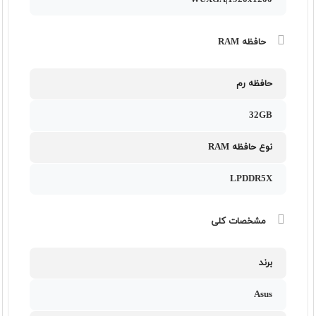
WUXGA|1920x1200
حافظه RAM
حافظه رم
32GB
نوع حافظه RAM
LPDDR5X
مشخصات کلی
برند
Asus