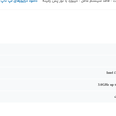
دانلود درایورهای لپ تاپ AUS FX607VU از وب سایت ایسوس
Intel 
3.6GHz up 