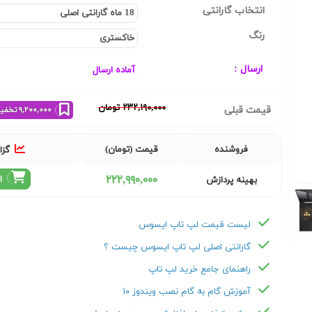
انتخاب گارانتی
رنگ
ارسال :
٢٣٢,١٩٠,٠٠٠ تومان
قیمت قبلی
٩,٢٠٠,٠٠٠ تخفیف خرید نقدی
فروشنده
قیمت (تومان)
گزا
٢٢٢,٩٩٠,٠٠٠
ا
بهینه پردازش
Next
لیست قیمت لپ تاپ ایسوس
گارانتی اصلی لپ تاپ ایسوس چیست ؟
راهنمای جامع خرید لپ تاپ
آموزش گام به گام نصب ویندوز ۱۰