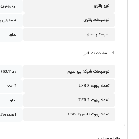
نوع باتری
لیتیوم-یو
توضیحات باتری
4 سلولی با ظرفیت 56 وات ساعت
سیستم عامل
ندارد
مشخصات فنی
توضیحات شبکه بی سیم
802.11ax
تعداد پورت USB 3
2 عدد
تعداد پورت USB 2
ندارد
تعداد پورت USB Type-C
1عددUSB 3.2 Gen 2 Type-C support DisplayPort به همراه یک عدد Thunderbolt 4
مزایا و معایب