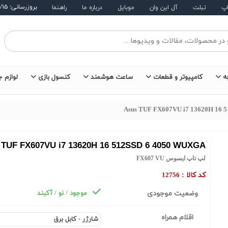
بروزرسانی: ۱۴۰۵/۵/۱۵
اپ
تبلت
آل این وان
موبایل
درباره ما
راهنما
ه
کامپیوتر و قطعات
ساعت هوشمند
کنسول بازی
لوازم ج
Asus TUF FX607VU i7 13620H 16 
 TUF FX607VU i7 13620H 16 512SSD 6 4050 WUXGA
لپ تاپ ایسوس FX607 VU
کد کالا :
12756
وضعیت موجودی
موجود / نو / آکبند
اقلام همراه