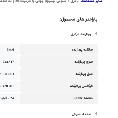
باتری 4 سلولی لیتیوم-یونی با ظرفیت 56 وات ساعت - فاقد سیستم عامل - کیبورد با نور پس زمینه
سایر مشخصات:
پارامتر های محصول:
پردازنده مرکزی
سازنده پردازنده
Intel
سری پردازنده
Core i7
مدل پردازنده
i7 13620H
فرکانس پردازنده
to 4.9GHz
حافظه Cache
24 مگابایت
صفحه نمایش