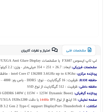
مشخصات فنی
امتیاز و نظرات کاربران
لپ تاپ ایسوس FX607 با مشخصات Asus TUF Gaming FX607VU Core i7 13620H 16GB RAM 512GB SSD 6GB Nvidia GeForce RTX4050 with 16 Inch WUXGA Anti Glare Display
ابعاد: 26.7 × 251 × 354 میلی‌متر - وزن: 2.2 کیلوگرم
مشخصات فیزیکی:
3.6GHz up to 4.9Ghz - حافظه کش 24 مگابایت - تعداد هسته: (10 هسته فیزیکی شامل: شش هسته Performance + چهار هسته Efficient) به اضافه
intel Core i7 13620H
پردازنده مرکزی:
ظرفیت: 16 گيگابايت - نوع: DDR5 - باس رم: 4800 - قابلیت ارتقاع حافظه رم: UP to 64GB
حافظه RAM:
ظرفیت : 512 گیگابایت از نوع SSD
حافظه داخلی:
B GDDR6 140W ( 115W + 125W Dynamic Boost)
پردازنده گرافیکی:
16 اينچ از نوع
IPS با دقت WUXGA 1920x1200 - صفحه نمایش مات
صفحه نمایش:
144Hz
 3.2 Gen 2 Type-C support DisplayPort-Thunderbolt 4
Webcam-WiFi-Ethernet Port-HDMI Port-Backlit 1-Zone RGB Keyboard-
امکانات: