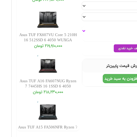
٢٢٣,٥٣٠,٠٠٠ تومان
Asus TUF FX607VU Core 5 210H
16 512SSD 6 4050 WUXGA
٢١٩,٩١٠,٠٠٠ تومان
رش قیمت پایین‌تر
فزودن به سبد خرید
Asus TUF A16 FA607NUG Ryzen
7 7445HS 16 1SSD 6 4050
WUXGA
٢١٨,٢٣٠,٠٠٠ تومان
Asus TUF A15 FA506NFR Ryzen 7
7435HS 32 1SSD 4 RTX2050 FHD