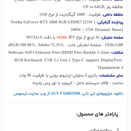
حافظه رم: UP to 64GB
ظرفیت : 1000 گیگابایت از نوع SSD
حافظه داخلی:
Nvidia GeForce RTX 5060 8GB GDDR7 115W (
پردازنده گرافیکی:
100W + 15W Dynamic Boost)
16 اينچ از نوع
IPS با دقت WUXGA
صفحه نمایش:
165Hz
1920x1200 - صفحه نمایش مات - sRGB:100.00%, Adobe:75.35%
Webcam-WiFi-Ethernet Port-HDMI Port-Backlit 1-Zone
امکانات:
RGB Keyboard-
USB 3.2 Gen 2 Type-C support DisplayPort-
Thunderbolt 4
باتری 4 سلولی لیتیوم-یونی با ظرفیت 90 وات
سایر مشخصات:
ساعت - فاقد سیستم عامل - کیبورد با نور پس زمینه
دانلود درایورهای لپ تاپ AUS FX608JMR از وب سایت ایسوس
پارامتر های محصول:
پردازنده مرکزی