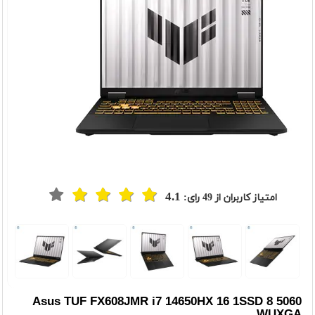
4.1
امتیاز کاربران از
49
رای:
t
Previou
Asus TUF FX608JMR i7 14650HX 16 1SSD 8 5060
WUXGA