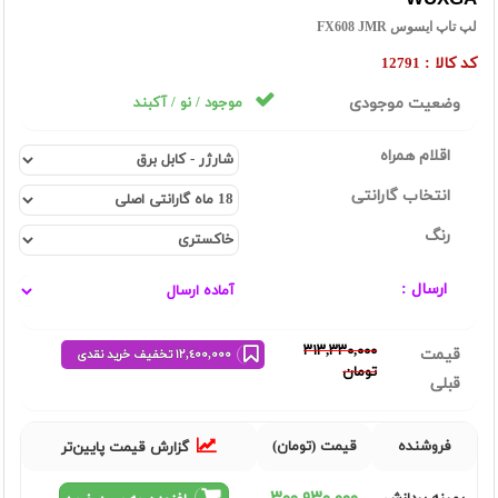
لپ تاپ ایسوس FX608 JMR
کد کالا :
12791
وضعیت موجودی
موجود / نو / آکبند
اقلام همراه
انتخاب گارانتی
رنگ
ارسال :
٣١٣,٣٣٠,٠٠٠
قیمت
١٢,٤٠٠,٠٠٠ تخفیف خرید نقدی
تومان
قبلی
فروشنده
قیمت (تومان)
گزارش قیمت پایین‌تر