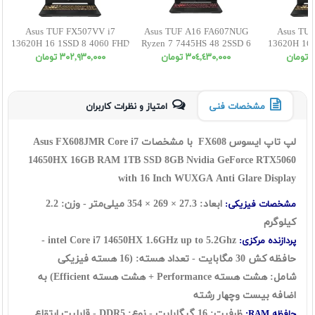
Asus TUF FX507VV i7
Asus TUF A16 FA607NUG
Asus TUF
13620H 16 1SSD 8 4060 FHD
Ryzen 7 7445HS 48 2SSD 6
13620H 16 
4050 WUXGA
ن
٣٠٤,٤٣٠,٠٠٠ تومان
٣٠٢,٩٣٠,٠٠٠ تومان
مشخصات فنی
امتیاز و نظرات کاربران
لپ تاپ ایسوس FX608 با مشخصات Asus FX608JMR Core i7
14650HX 16
GB RAM 1TB SSD 8GB Nvidia GeForce RTX5060
with 16 Inch WUXGA Anti Glare Display
ابعاد: 27.3 × 269 × 354 میلی‌متر - وزن: 2.2
مشخصات فیزیکی:
کیلوگرم
1.6GHz up to 5.2Ghz -
intel Core i7 14650HX
پردازنده مرکزی:
حافظه کش 30 مگابایت - تعداد هسته: (16 هسته فیزیکی
شامل: هشت هسته Performance + هشت هسته Efficient) به
اضافه بیست وچهار رشته
ظرفیت: 16 گيگابايت - نوع: DDR5 - قابلیت ارتقاع
حافظه RAM: