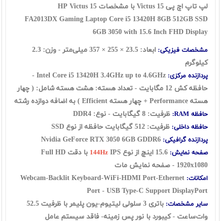
لپ تاپ اچ پی Victus 15 با مشخصات HP Victus 15
FA2013DX
Gaming Laptop Core i5 13420H 8GB 512GB SSD
6GB 3050 with 15.6 Inch FHD Display
ابعاد: 23.5 × 255 × 357 میلی‌متر - وزن: 2.3
مشخصات فیزیکی:
کیلوگرم
Intel Core i5 13420H 3.4GHz up to 4.6GHz -
پردازنده مرکزی:
حافظه کش 12 مگابایت - تعداد هسته: هشت هسته شامل: ( چهار
هسته Performance + چهار هسته Efficient ) به اضافه دوازده رشته
ظرفیت: 8 گیگابایت - نوع: DDR4
حافظه RAM:
ظرفیت: 512 گیگابایت حافظه از نوع
SSD
حافظه داخلی:
Nvidia GeForce RTX 3050 6GB GDDR6
پردازنده گرافیکی:
15.6 اینچ از نوع
IPS با دقت Full HD
صفحه نمایش:
144Hz
1920x1080 - صفحه نمایش مات
Webcam-Backlit Keyboard-WiFi-HDMI Port-Ethernet
امکانات:
Port - USB Type-C Support DisplayPort
باتری 3 سلولی لیتیوم-یون پلیمر با ظرفیت 52.5
سایر مشخصات:
وات‌ساعت - کیبورد با نور پس زمینه- فاقد سیستم عامل