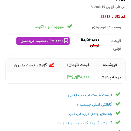
لپ تاپ اچ پی Victus 15
کد کالا :
12813
وضعیت موجودی
موجود / نو / آکبند
١٤٠,٥٣٠,٠٠٠
قیمت
٥,٦٠٠,٠٠٠ تخفیف خرید نقدی
تومان
قبلی
فروشنده
قیمت (تومان)
گزارش قیمت پایین‌تر
١٣٤,٩٣٠,٠٠٠
بهینه پردازش
لیست قیمت لپ تاپ اچ پی
گارانتی اصلی چیست ؟
راهنمای جامع خرید لپ تاپ
آموزش گام به گام نصب ویندوز ۱۰