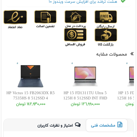
هشت ترفند برای افزایش سرعت ویندوز ۱۰
محصولات مشابه
HP Victus 15 FB2063DX R5
HP 15 FD1311TU Ultra 5
HP 15 FD1
7535HS 8 512SSD 4
125H 8 512SSD INT FHD
125H 16 5
RX6550M FHD
١٢٦,٩٩٠,٠٠٠ تومان
١٤٢,٩٣٠,٠٠٠ تومان
مشخصات فنی
امتیاز و نظرات کاربران