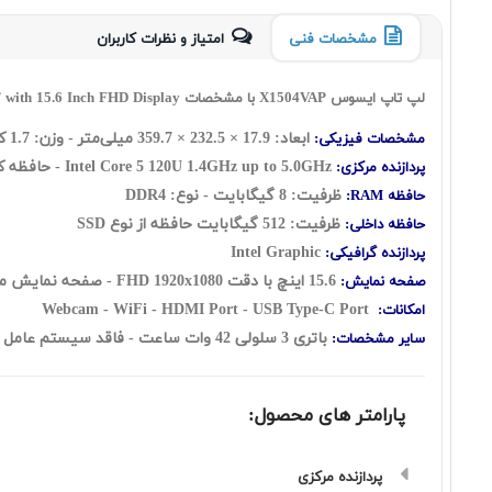
مشخصات فنی
امتیاز و نظرات کاربران
لپ تاپ ایسوس X1504VAP با مشخصات Asus Vivobook X1504VAP Core 5 120U 8GB 512GB SSD INT with 15.6 Inch FHD Display
ابعاد:
17.9
×
232.5
×
359.7
میلی‌متر - وزن: 1.7 کیلوگرم
مشخصات فیزیکی:
Intel Core 5 120U 1.4GHz up to 5.0GHz - حافظه کش 12 مگابایت - تعداد هسته: ده هسته شامل: ( دو هسته Performance + هشت هسته Efficient ) به اضافه دوازده رشته
پردازنده مرکزی:
ظرفیت: 8 گيگابايت - نوع: DDR4
حافظه RAM:
ظرفیت: 512 گیگابایت حافظه از نوع SSD
حافظه داخلی:
Intel Graphic
پردازنده گرافیکی:
15.6 اينچ با دقت FHD 1920x1080 - صفحه نمایش مات
صفحه نمایش:
Webcam - WiFi - HDMI Port - USB Type-C Port
امکانات:
باتری 3 سلولی 42 وات ساعت
- فاقد سیستم عامل
سایر مشخصات:
پارامتر های محصول:
پردازنده مرکزی