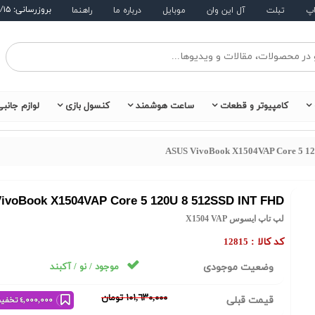
بروزرسانی: ۱۴۰۵/۵/۱۵
اپ
تبلت
آل این وان
موبایل
درباره ما
راهنما
کامپیوتر و قطعات
ساعت هوشمند
کنسول بازی
لوازم جانب
ASUS VivoBook X1504VAP Core 5 1
ivoBook X1504VAP Core 5 120U 8 512SSD INT FHD
لپ تاپ ایسوس X1504 VAP
کد کالا :
12815
وضعیت موجودی
موجود / نو / آکبند
١٠١,٦٣٠,٠٠٠ تومان
قیمت قبلی
٤,٠٠٠,٠٠٠ تخفیف خرید نقدی