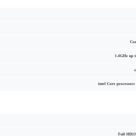
Co
1.4GHz up 
intel Core processors 
Full HD|