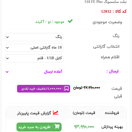
تبلت سامسونگ S10 FE Plus
کد کالا :
12832
وضعیت موجودی
موجود / نو / آکبند
رنگ
انتخاب گارانتی
اقلام همراه
ارسال :
٩٧,٩٩٠,٠٠٠ تومان
قیمت
٤,٠٠٠,٠٠٠ تخفیف خرید نقدی
قبلی
فروشنده
قیمت (تومان)
گزارش قیمت پایین‌تر
٩٣,٩٩٠,٠٠٠
بهینه پردازش
افزودن به سبد خرید