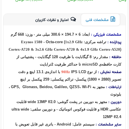
٨١,٤٩٠,٠٠٠ تومان
١٠٢,٩٩٠,٠٠٠ تومان
مشخصات فنی
امتیاز و نظرات کاربران
مشخصات فیزیکی :
ابعاد: 6 × 194.7 × 300.6 میلی متر - وزن: 668 گرم
پردازنده :
تراشه مرکزی:
1x2.9 GHz
- Octa-core (
Exynos 1580
Cortex-A720 & 3x2.6 GHz Cortex-A720 & 4x1.9 GHz Cortex-A520
)
حافظه :
مقدار رم: 8 گیگابایت با ظرفیت 128 گیگابایت - پشتیبانی از
کارت حافظه‌ی microSD تا حداکثر ظرفیت 2ترابایت
صفحه نمایش :
از نوع
90Hz
IPS LCD با اندازه‌ی 13.1 اینچ و دقت
تصویر (2880 × 1800) پیکسل- تراکم پیکسلی: 259 پیکسل بر اینچ
ارتباطات :
مجهز به GPS, Glonass, Beidou, Galileo, QZSS، Wi-Fi ،
بلوتوث
دوربین :
مجهز به دوربین در پشت گوشی: wide 13MP f/2.0 قابلبت
عکاسی HDR و قابلیت فوکوس اتوماتیک - و دوربین سلفی: ultra wide
12MP f/2.4
سایر مشخصات :
سیستم عامل: Android - باتری غیر قابل تعویض با