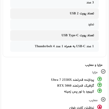
3 عدد
تعداد پورت USB 2
ندارد
تعداد پورت USB Type-C
1 عدد USB-C به همراه 1 عدد Thunderbolt 4
مزایا و معایب
مزایا
پردازنده قدرتمند Ultra 7 255HX
گرافیک قدرتمند RTX 5060
کیبورد با نور پس زمینه
معایب
نداشتن کارت خوان