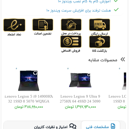
آموزش گام به گام نصب ویندوز ۱۰
هشت ترفند برای افزایش سرعت ویندوز ۱۰
محصولات مشابه
Lenovo Legion 5 i9 14900HX
Lenovo Legion 9 Ultra 9
Lenovo LOQ
32 1SSD 8 5070 WQXGA
275HX 64 4SSD 24 5090
1SSD 8 5
15.1 OLED
WQUXGA
ن
١,٣٩٧,٩٣٠,٠٠٠ تومان
٣٨٤,٩٩٠,٠٠٠ تومان
مشخصات فنی
امتیاز و نظرات کاربران