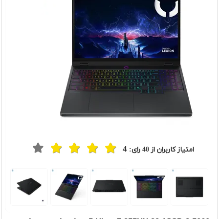
4
امتیاز کاربران از
40
رای:
t
Previou