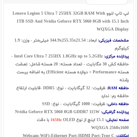
لپ تاپ لنوو Lenovo Legion 5 Ultra 7 255HX 32GB RAM With
1TB SSD And Nvidia Geforce RTX 5060 8GB with 15.1 Inch
WQXGA Display
ابعاد: 344.9x255.35x21.54 میلی‌متر - وزن: 1.9
مشخصات فیزیکی:
کیلوگرم
Intel Core Ultra 7 255HX 1.8GHz up to 5.2GHz -
پردازنده مرکزی:
حافظه کش 30 مگابایت - تعداد هسته: 20 هسته شامل: (هشت
هسته Performance + دوازده هسته Efficient) به اضافه بیست
رشته
ظرفیت: 32 گيگابايت - نوع: DDR5 -قابلیت ارتقاع
حافظه RAM:
حافظه رم: ندارد
ظرفیت: 1000 گیگابایت - نوع: SSD
حافظه داخلی:
Nvidia Geforce RTX 5060 8GB GDDR7 115W
پردازنده گرافیکی:
15.1 اينچ از نوع
OLED با دقت
صفحه نمایش:
165Hz
WQXGA
2560x1600
Webcam-WiFi-Ethernet Port-HDMI Port-Type C
امکانات: