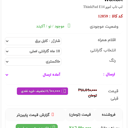
لپ تاپ لنوو ThinkPad E14
کد کالا :
12859
وضعیت موجودی
موجود / نو / آکبند
اقلام همراه
انتخاب گارانتی
رنگ
ارسال :
٢٩٨,٥٩٠,٠٠٠
قیمت
١١,٦٠٠,٠٠٠ تخفیف خرید نقدی
تومان
قبلی
فروشنده
قیمت (تومان)
گزارش قیمت پایین‌تر