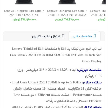
Lenovo ThinkPad E16 Ultra 7
Lenovo ThinkPad E16 Ultra 7
Lenovo Thin
255H 16 512SSD INT
255H 16 1SSD INT WUXGA
255H 32 1
WUXGA
ن
٣٠٤,٣٩٠,٠٠٠ تومان
٢٩٤,٩٩٠,٠٠٠ تومان
مشخصات فنی
امتیاز و نظرات کاربران
لپ تاپ لنوو مدل تینک پد E14 با مشخصات Lenovo ThinkPad E14
Core Ultra 7 255H 16GB RAM 512GB SSD INT with 14 Inch Anti
Glare Display
ابعاد: 15.25 × 220.3 × 313 میلی‌متر - وزن:
مشخصات فیزیکی:
1.3 کیلوگرم
Intel Core Ultra 7 255H 700MHz up to 5.1GHz -
پردازنده مرکزی:
حافظه کش 24 مگابایت - تعداد هسته: 16 هسته شامل: (شش
هسته Performance + هشت هسته Efficient + دو هسته Low
Power Efficient) به اضافه شانزده رشته
ظرفیت: 16 گيگابايت - نوع: DDR5 - قابلیت ارتقاع
حافظه RAM: