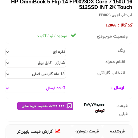
HP OmniBook 5 Flip 14 FP0023DX Core 7 150U 16
512SSD INT 2K Touch
لپ تاپ اچ پی FP0023
کد کالا :
12866
وضعیت موجودی
موجود / نو / آکبند
رنگ
اقلام همراه
انتخاب گارانتی
ارسال :
٢٠٧,٧٧٠,٠٠٠
قیمت
٨,٠٠٠,٠٠٠ تخفیف خرید نقدی
تومان
قبلی
فروشنده
قیمت (تومان)
گزارش قیمت پایین‌تر