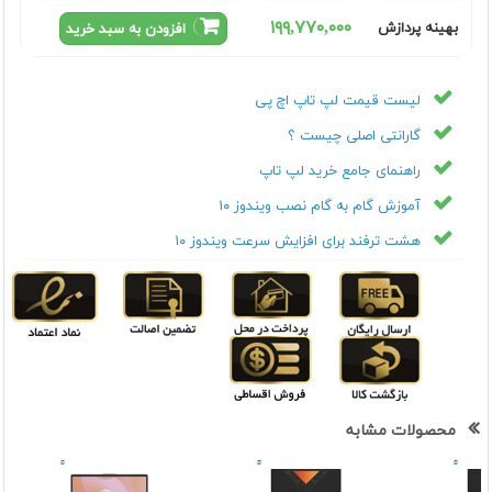
١٩٩,٧٧٠,٠٠٠
بهینه پردازش
افزودن به سبد خرید
لیست قیمت لپ تاپ اچ پی
گارانتی اصلی چیست ؟
راهنمای جامع خرید لپ تاپ
آموزش گام به گام نصب ویندوز ۱۰
هشت ترفند برای افزایش سرعت ویندوز ۱۰
محصولات مشابه