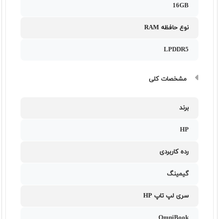
16GB
نوع حافظه RAM
LPDDR5
مشخصات کلی
برند
HP
رده کاربردی
گیمینگ
سری لپ تاپ HP
OmniBook