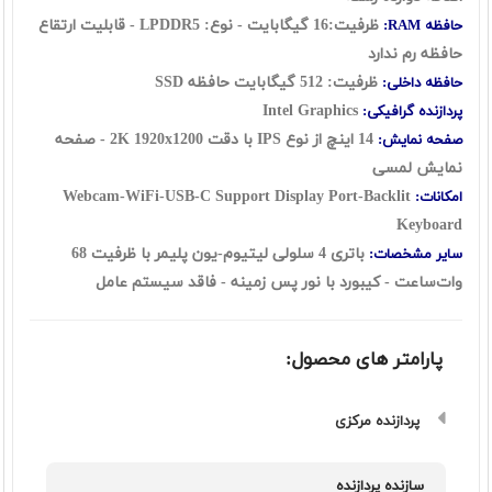
ظرفیت:16 گیگابایت - نوع: LPDDR5 - قابلیت ارتقاع
حافظه RAM:
حافظه رم ندارد
ظرفیت: 512 گیگابایت حافظه SSD
حافظه داخلی:
Intel Graphics
پردازنده گرافیکی:
14 اینچ از نوع IPS با دقت 2K 1920x1200 - صفحه
صفحه نمایش:
نمایش لمسی
Webcam-WiFi-USB-C Support Display Port-Backlit
امکانات:
Keyboard
باتری 4 سلولی لیتیوم-یون پلیمر با ظرفیت 68
سایر مشخصات:
وات‌ساعت - کیبورد با نور پس زمینه - فاقد سیستم عامل
پارامتر های محصول:
پردازنده مرکزی
سازنده پردازنده