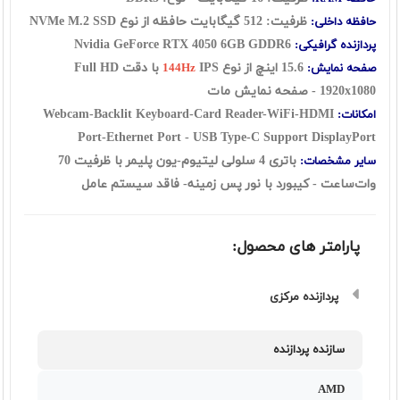
ظرفیت: 512 گیگابایت حافظه از نوع
SSD
NVMe M.2
حافظه داخلی:
Nvidia GeForce RTX 4050 6GB GDDR6
پردازنده گرافیکی:
15.6 اینچ از نوع
IPS با دقت Full HD
صفحه نمایش:
144Hz
1920x1080 - صفحه نمایش مات
Webcam-Backlit Keyboard-Card Reader-WiFi-HDMI
امکانات:
Port-Ethernet Port - USB Type-C Support DisplayPort
باتری 4 سلولی لیتیوم-یون پلیمر با ظرفیت 70
سایر مشخصات:
وات‌ساعت - کیبورد با نور پس زمینه- فاقد سیستم عامل
پارامتر های محصول:
پردازنده مرکزی
سازنده پردازنده
AMD