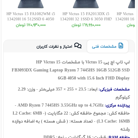
HP Victus 15 FA1082WM i5
HP Victus 15 FA2013DX i5
HP Victus 
13420H 16 512SSD 6 4050
13420H 32 1SSD 6 3050 FHD
13420H 16 1
FHD
١٦٩,٩٩٠,٠٠٠ تومان
١٧٠,٩٣٠,٠٠٠ تومان
مشخصات فنی
امتیاز و نظرات کاربران
لپ تاپ اچ پی Victus 15 با مشخصات HP Victus 15
FB3093DX
Gaming Laptop Ryzen 7 7445HS 16GB 512GB SSD
6GB 4050 with 15.6 Inch FHD Display
ابعاد: 23.5 × 255 × 357 میلی‌متر - وزن: 2.29
مشخصات فیزیکی:
کیلوگرم
AMD Ryzen 7 7445HS 3.55GHz up to 4.7GHz -
پردازنده مرکزی:
حافظه کش: مجموع حافظه کش: 22 مگابایت (L2 Cache: 6MB -
L3 Cache: 16MB)
- تعداد هسته: ( شش هسته ) به اضافه دوازده
رشته
ظرفیت: 16 گیگابایت - نوع: DDR5
حافظه RAM: