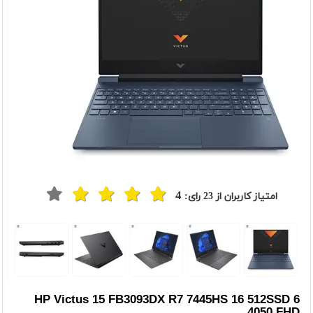
4
امتیاز کاربران از
23
رای:
t
Previou
HP Victus 15 FB3093DX R7 7445HS 16 512SSD 6
4050 FHD