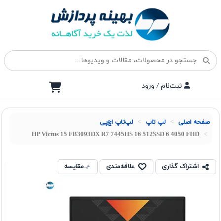
ثبت‌نام / ورود
صفحه اصلی
لپ تاپ
لپ‌تاپ اچ‌پی
HP Victus 15 FB3093DX R7 7445HS 16 512SSD 6 4050 FHD
اشتراک گذاری
علاقه‌مندی
مقایسه