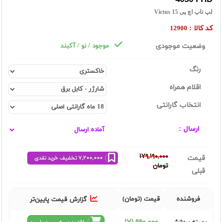
لپ تاپ اچ پی Victus 15
کد کالا :
12900
وضعیت موجودی
موجود / نو / آکبند
رنگ
اقلام همراه
انتخاب گارانتی
ارسال :
١٧٩,١٩٠,٠٠٠
قیمت
٧,٢٠٠,٠٠٠ تخفیف خرید نقدی
تومان
قبلی
فروشنده
قیمت (تومان)
گزارش قیمت پایین‌تر