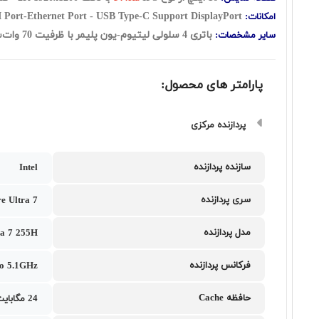
Webcam-Backlit Keyboard-WiFi-HDMI Port-Ethernet Port - USB Type-C Support DisplayPort
امکانات:
باتری 4 سلولی لیتیوم-یون پلیمر با ظرفیت 70 وات‌ساعت - کیبورد با نور پس زمینه - فاقد سیستم عامل
سایر مشخصات:
پارامتر های محصول:
پردازنده مرکزی
سازنده پردازنده
Intel
سری پردازنده
e Ultra 7
مدل پردازنده
ra 7 255H
فرکانس پردازنده
o 5.1GHz
حافظه Cache
24 مگابایت