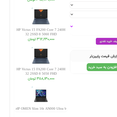
٣٦٥,٧٣٠,٠٠٠ تومان
HP Victus 15 FA200 Core 7 240H
32 2SSD 8 5060 FHD
٣٦٢,٢٣٠,٠٠٠ تومان
ارش قیمت پایین‌تر
افزودن به سبد خرید
HP Victus 15 FA200 Core 7 240H
32 2SSD 8 5050 FHD
٣٥٨,١٣٠,٠٠٠ تومان
HP OMEN Slim 16t AN000 Ultra 9
285H 16 1SSD 8 5070