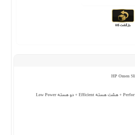
٣٩٨,٤٣٠,٠٠٠ تومان
HP OMEN Slim 16t AN000 Ultra 7
255H 32 2SSD 8 5060
٤٠٩,٠٣٠,٠٠٠ تومان
HP OMEN Slim 16t AN000 Ultra 7
255H 32 1SSD 8 5070
٤١٧,١٣٠,٠٠٠ تومان
Intel Core Ultra 7 255H 700MHz up to 5.1GHz - حافظه کش 24 مگابایت - تعداد هسته: 16 هسته شامل: ( شش هسته Performance + هشت هسته Efficient + دو هسته Low Power
HP Victus 15 FA200 Core 7 240H
32 1SSD 8 5060 FHD