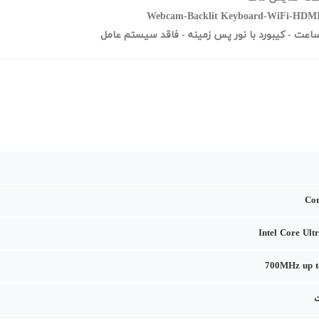
Cor
Intel Core Ult
700MHz up t