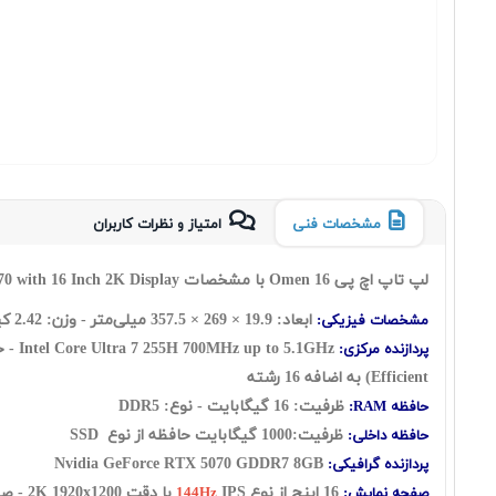
مشخصات فنی
امتیاز و نظرات کاربران
لپ تاپ اچ پی Omen 16 با مشخصات HP Omen Slim 16t AN000
 with 16 Inch 2K Display
ابعاد: 19.9 × 269 × 357.5 میلی‌متر - وزن: 2.42 کیلوگرم
مشخصات فیزیکی:
پردازنده مرکزی:
Efficient) به اضافه 16 رشته
ظرفیت: 16 گیگابایت - نوع: DDR5
حافظه RAM:
ظرفیت:1000 گیگابایت حافظه از نوع
SSD
حافظه داخلی:
Nvidia GeForce RTX 5070 GDDR7 8GB
پردازنده گرافیکی:
16 اینچ از نوع
IPS با دقت 2K 1920x1200 - صفحه نمایش مات
صفحه نمایش:
144Hz