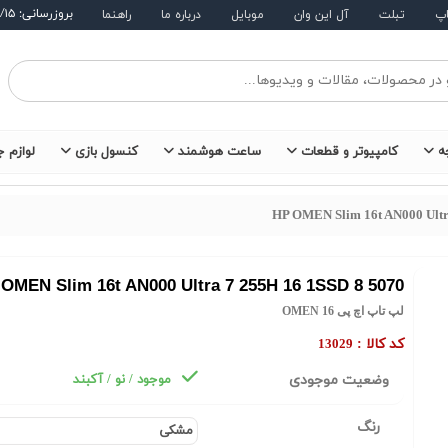
بروزرسانی: ۱۴۰۵/۵/۱۵
اپ
تبلت
آل این وان
موبایل
درباره ما
راهنما
ه
کامپیوتر و قطعات
ساعت هوشمند
کنسول بازی
لوازم ج
HP OMEN Slim 16t AN000 Ultr
OMEN Slim 16t AN000 Ultra 7 255H 16 1SSD 8 5070
لپ تاپ اچ پی OMEN 16
کد کالا :
13029
وضعیت موجودی
موجود / نو / آکبند
رنگ