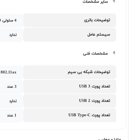
سایر مشخصات
توضیحات باتری
4 سلولی 70 وات‌ساعت
سیستم عامل
ندارد
مشخصات فنی
توضیحات شبکه بی سیم
802.11ax
تعداد پورت USB 3
3 عدد
تعداد پورت USB 2
ندارد
تعداد پورت USB Type-C
1 عدد
مزایا و معایب