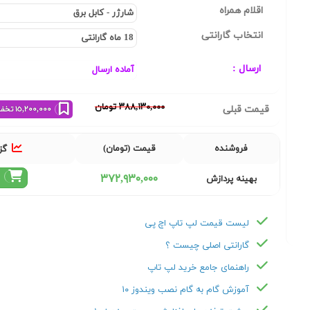
اقلام همراه
انتخاب گارانتی
ارسال :
٣٨٨,١٣٠,٠٠٠ تومان
قیمت قبلی
١٥,٢٠٠,٠٠٠ تخفیف خرید نقدی
فروشنده
قیمت (تومان)
گز
٣٧٢,٩٣٠,٠٠٠
بهینه پردازش
لیست قیمت لپ تاپ اچ پی
گارانتی اصلی چیست ؟
راهنمای جامع خرید لپ تاپ
آموزش گام به گام نصب ویندوز ۱۰