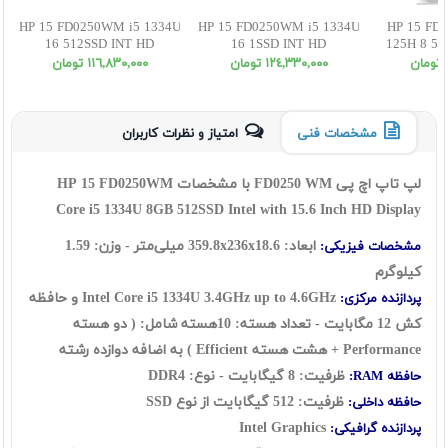
HP 15 FD0250WM i5 1334U
HP 15 FD0250WM i5 1334U
HP 15 FD1
16 512SSD INT HD
16 1SSD INT HD
125H 8 51
١٢٤,٣٣٠,٠٠٠ تومان
١١٦,٨٣٠,٠٠٠ تومان
مشخصات فنی
امتیاز و نظرات کاربران
لپ تاپ اچ پی FD0250 WM با مشخصات HP 15 FD0250WM
Core i5 1334U 8GB 512SSD Intel with 15.6 Inch HD Display
ابعاد: 359.8x236x18.6 میلی‌متر - وزن: 1.59
مشخصات فیزیکی:
کیلوگرم
Intel Core i5 1334U 3.4GHz up to 4.6GHz و حافظه
پردازنده مرکزی:
کش 12 مگابایت - تعداد هسته: 10هسته شامل: ( دو هسته
Performance + هشت هسته Efficient ) به اضافه دوازده رشته
ظرفیت: 8 گیگابایت - نوع: DDR4
حافظه RAM:
ظرفیت: 512 گیگابایت از نوع
SSD
حافظه داخلی:
Intel Graphics
پردازنده گرافیکی: