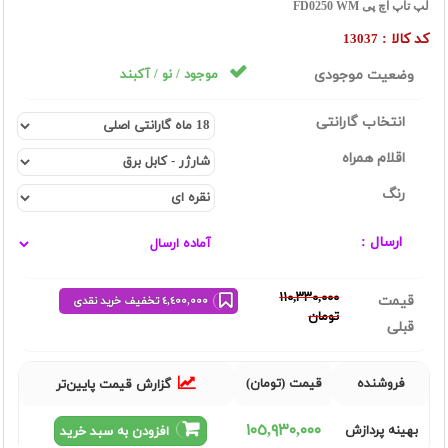
لپ تاپ اچ پی FD0250 WM
کد کالا :
13037
وضعیت موجودی
موجود / نو / آکبند
انتخاب گارانتی
اقلام همراه
رنگ
ارسال :
١١٠,٣٣٠,٠٠٠
قیمت
٤,٤٠٠,٠٠٠ تخفیف خرید نقدی
تومان
قبلی
فروشنده
قیمت (تومان)
گزارش قیمت پایین‌تر
١٠٥,٩٣٠,٠٠٠
بهینه پردازش
افزودن به سبد خرید