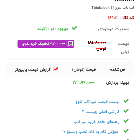
لپ تاپ لنوو ThinkBook 14
کد کالا :
13041
وضعیت موجودی
موجود / نو / آکبند
١٨٤,١٩٠,٠٠٠
قیمت
٧,٢٠٠,٠٠٠ تخفیف خرید نقدی
تومان
قبلی
فروشنده
قیمت (تومان)
گزارش قیمت پایین‌تر
١٧٦,٩٩٠,٠٠٠
بهینه پردازش
لیست قیمت لپ تاپ لنوو
گارانتی اصلی چیست ؟
راهنمای جامع خرید لپ تاپ
آموزش گام به گام نصب ویندوز ۱۰