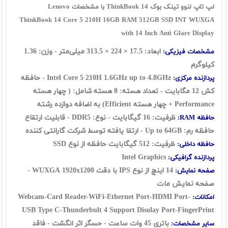
لپ تاپ لنوو تینک بوک ThinkBook 14 با مشخصات Lenovo
ThinkBook 14 Core 5 210H 16GB RAM 512GB SSD INT WUXGA
with 14 Inch Anti Glare Display
ابعاد: 17.5 × 224 × 313.5 میلی‌متر - وزن: 1.36
مشخصات فیزیکی:
کیلوگرم
Intel Core 5 210H 1.6GHz up to 4.8GHz - حافظه
پردازنده مرکزی:
کش 12 مگابایت - تعداد هسته: 8 هسته شامل: ( چهار هسته
Performance + چهار هسته Efficient) به اضافه دوازده رشته
ظرفیت: 16 گيگابايت - نوع: DDR5 - قابلیت ارتقاع
حافظه RAM:
حافظه رم: Up to 64GB - ارتقا یافته توسط شرکت گارانتی کننده
ظرفیت: 512 گیگابایت حافظه از نوع SSD
حافظه داخلی:
Intel Graphics
پردازنده گرافیکی:
14 اینچ از نوع IPS با دقت WUXGA 1920x1200 -
صفحه نمایش:
صفحه نمایش مات
Webcam-Card Reader-WiFi-Ethernet Port-HDMI Port-
امکانات:
USB Type C-Thunderbult 4 Support Disolay Port-FingerPrint
باتری 45 وات ساعت - حسگر اثر انگشت - فاقد
سایر مشخصات: