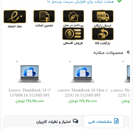
هشت ترفند برای افزایش سرعت ویندوز ۱۰
محصولات مشابه
Lenovo ThinkBook 14 i7
Lenovo ThinkBook 16 Ultra 5
Lenovo Thin
13700H 16 512SSD INT
225U 16 512SSD INT
225U 16
WUXGA
WUXGA
W
ن
١٧٤,٩٩٠,٠٠٠ تومان
١٧٤,٩٩٠,٠٠٠ تومان
مشخصات فنی
امتیاز و نظرات کاربران