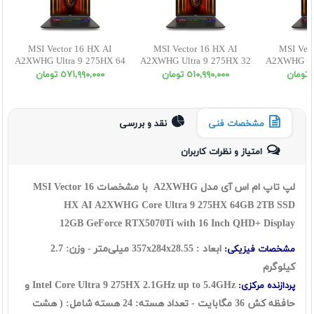
MSI Vector 16 HX AI
MSI Vector 16 HX AI
MSI Vec
A2XWHG Ultra 9 275HX 64
A2XWHG Ultra 9 275HX 32
A2XWHG Ult
1SSD 12 5070Ti QHD
2SSD 12 5070Ti QHD
1SSD 12
ن
٥١٠,٩٩٠,٠٠٠ تومان
٥٧١,٩٩٠,٠٠٠ تومان
مشخصات فنی
نقد و بررسی
امتیاز و نظرات کاربران
لپ تاپ ام اس آی مدل A2XWHG با مشخصات MSI Vector 16
HX AI A2XWHG Core Ultra 9 275HX 64GB 2TB SSD
12GB GeForce RTX5070Ti with 16 Inch QHD+ Display
ابعاد : 357x
28.55
x
284
میلی‌متر - وزن: 2.7
مشخصات فیزیکی:
کیلوگرم
Intel Core Ultra 9 275HX 2.1GHz up to 5.4GHz و
پردازنده مرکزی:
حافظه کش 36 مگابایت - تعداد هسته: 24 هسته شامل: ( هشت