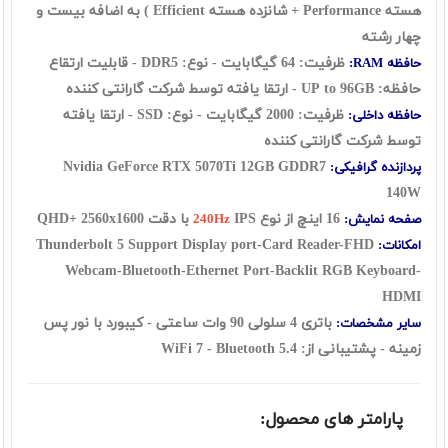
هسته Performance + شانزده هسته Efficient ) به اضافه بیست و
چهار رشته
ظرفیت: 64 گیگابایت - نوع: DDR5 - قابلیت ارتقاع
حافظه RAM:
حافظه: UP to 96GB - ارتقا یافته توسط شرکت گارانتی کننده
ظرفیت: 2000 گیگابایت - نوع: SSD - ارتقا یافته
حافظه داخلی:
توسط شرکت گارانتی کننده
Nvidia GeForce RTX 5070Ti 12GB GDDR7
پردازنده گرافیکی:
140W
16 اینچ از نوع
IPS با دقت QHD+ 2560x1600
صفحه نمایش:
240Hz
Thunderbolt 5 Support Display port-Card Reader-FHD
امکانات:
Webcam-Bluetooth-Ethernet Port-Backlit RGB Keyboard-
HDMI
باتری 4 سلولی 90 وات ساعتی - کیبورد با نور پس
سایر مشخصات:
زمینه
- پشتیبانی از: WiFi 7 - Bluetooth 5.4
پارامتر های محصول: