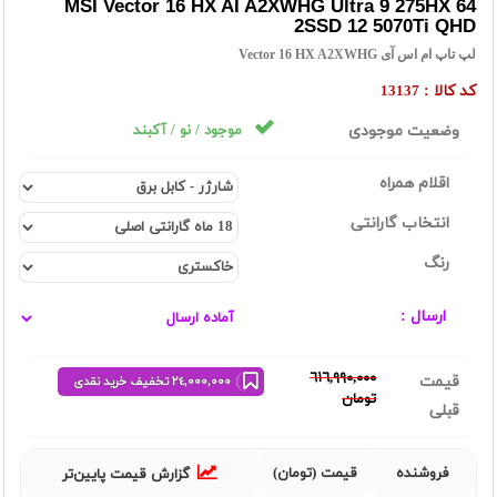
MSI Vector 16 HX AI A2XWHG Ultra 9 275HX 64
2SSD 12 5070Ti QHD
لپ تاپ ام اس آی Vector 16 HX A2XWHG
کد کالا :
13137
وضعیت موجودی
موجود / نو / آکبند
اقلام همراه
انتخاب گارانتی
رنگ
ارسال :
٦١٦,٩٩٠,٠٠٠
قیمت
٢٤,٠٠٠,٠٠٠ تخفیف خرید نقدی
تومان
قبلی
فروشنده
قیمت (تومان)
گزارش قیمت پایین‌تر