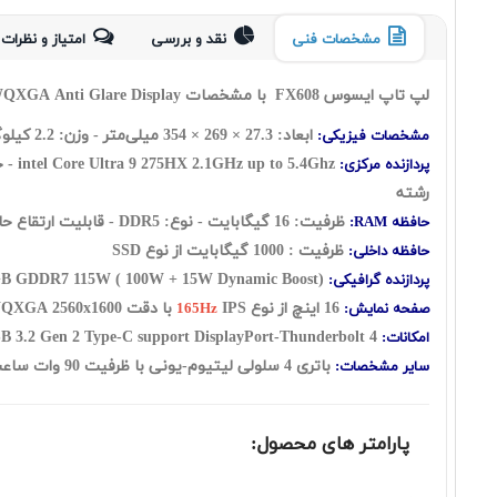
مشخصات فنی
نقد و بررسی
امتیاز و نظرات 
لپ تاپ ایسوس FX608 با مشخصات Asus FX608LM Core Ultra 9 275HX 16
QXGA Anti Glare Display
ابعاد: 27.3 × 269 × 354 میلی‌متر - وزن: 2.2 کیلوگرم
مشخصات فیزیکی:
intel Core Ultra 9 275HX
پردازنده مرکزی:
رشته
ظرفیت: 16 گيگابايت - نوع: DDR5 - قابلیت ارتقاع حافظه رم: UP to 64GB
حافظه RAM:
ظرفیت : 1000 گیگابایت از نوع SSD
حافظه داخلی:
GB GDDR7 115W ( 100W + 15W Dynamic Boost)
پردازنده گرافیکی:
16 اينچ از نوع
IPS با دقت WQXGA 2560x1600 - صفحه نمایش مات - sRGB:100.00%, Adobe:75.35%
صفحه نمایش:
165Hz
 3.2 Gen 2 Type-C support DisplayPort-Thunderbolt 4
Webcam-WiFi-Ethernet Port-HDMI Port-Backlit 1-Zone RGB Keyboard-
امکانات:
باتری 4 سلولی لیتیوم-یونی با ظرفیت 90 وات ساعت - فاقد سیستم عامل - کیبورد با نور پس زمینه
سایر مشخصات:
پارامتر های محصول: