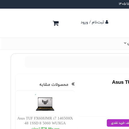
ثبت‌نام / ورود
ی
Asus T
محصولات مشابه
Asus TUF FX608JMR i7 14650HX
48 1SSD 8 5060 WUXGA