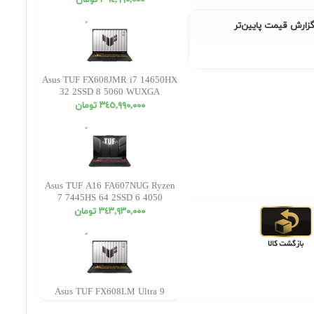
٣٦٤,٩٩٠,٠٠٠ تومان
زارش قیمت پایین‌تر
Asus TUF FX608JMR i7 14650HX
32 2SSD 8 5060 WUXGA
٣٤٥,٩٩٠,٠٠٠ تومان
Asus TUF A16 FA607NUG Ryzen
7 7445HS 64 2SSD 6 4050
WUXGA
٣٤٣,٩٣٠,٠٠٠ تومان
Asus TUF FX608LM Ultra 9
275HX 16 2SSD 8 5060 WQXGA