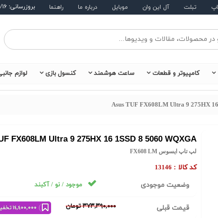
بروزرسانی: ۱۴۰۵/۵/۱۶
اپ
تبلت
آل این وان
موبایل
درباره ما
راهنما
کامپیوتر و قطعات
ساعت هوشمند
کنسول بازی
لوازم جانب
Asus TUF FX608LM Ultra 9 275HX 1
UF FX608LM Ultra 9 275HX 16 1SSD 8 5060 WQXGA
لپ تاپ ایسوس FX608 LM
کد کالا :
13146
وضعیت موجودی
موجود / نو / آکبند
٣٧٣,٣٩٠,٠٠٠ تومان
قیمت قبلی
١٤,٤٠٠,٠٠٠ تخفیف خرید نقدی