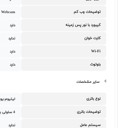
توضیحات وب کم
 Webcam
کیبورد با نور پس زمینه
دارد
کارت خوان
ندارد
Wi-Fi
دارد
بلوتوث
دارد
سایر مشخصات
نوع باتری
لیتیوم-یو
توضیحات باتری
4 سلولی با ظرفیت 90 وات ساعت
سیستم عامل
ندارد