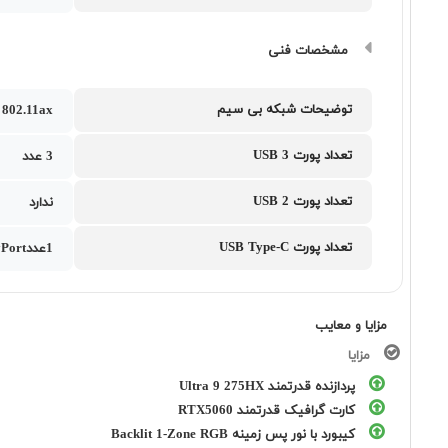
مشخصات فنی
توضیحات شبکه بی سیم
802.11ax
تعداد پورت USB 3
3 عدد
تعداد پورت USB 2
ندارد
تعداد پورت USB Type-C
1عددUSB 3.2 Gen 2 Type-C support DisplayPort به همراه یک عدد Thunderbolt 4
مزایا و معایب
مزایا
پردازنده قدرتمند Ultra 9 275HX
کارت گرافیک قدرتمند RTX5060
کیبورد با نور پس زمینه Backlit 1-Zone RGB