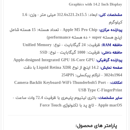
Graphics with 14.2 Inch Display
ابعاد: 312.6x221.2x15.5 میلی متر - وزن: 1.6
مشخصات کلی:
کیلوگرم
Apple M5 Pro Chip - تعداد هسته: 15 هسته شامل
پردازنده مرکزی:
(پنج هسته super + ده هسته performance)
ظرفیت: 24 گیگابایت - نوع: Unified Memory
حافظه RAM:
ظرفیت: 1000 گیگابایت - نوع: SSD
حافظه داخلی:
Apple-designed Integrated GPU 16-Core GPU
پردازنده گرافیکی:
14.2 اینچ از نوع Liquid Retina XDR با دقت
صفحه نمایش:
3024x1964 - تراکم پیکسلی: 254PPi
Camera-Backlit Keyboard-WiFi-Thunderbolt5 Port -
امکانات:
USB Type C-FingerPrint
باتری لیتیوم-پلیمری با ظرفیت 72.4 وات ساعت -
سایر مشخصات:
Apple macOS - تاچ پد با تکنولوژی Force Touch
پارامتر های محصول: