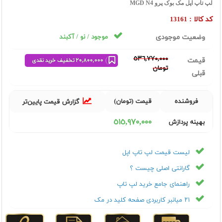
لپ تاپ اپل مک بوک پرو MGD N4
کد کالا :
13161
وضعیت موجودی
موجود / نو / آکبند
٥٣٦,٧٧٠,٠٠٠
قیمت
٢٠,٨٠٠,٠٠٠ تخفیف خرید نقدی
تومان
قبلی
فروشنده
قیمت (تومان)
گزارش قیمت پایین‌تر
٥١٥,٩٧٠,٠٠٠
بهینه پردازش
لیست قیمت لپ تاپ اپل
گارانتی اصلی چیست ؟
راهنمای جامع خرید لپ تاپ
۲۱ میانبر کاربردی صفحه کلید در مک