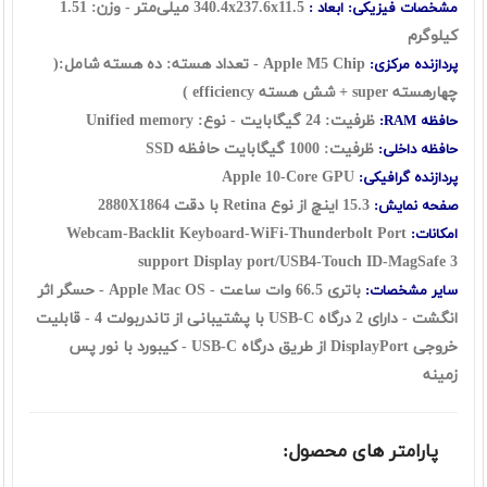
340.4x237.6x11.5 میلی‌متر - وزن: 1.51
مشخصات فیزیکی: ابعاد :
کیلوگرم
Apple M5 Chip - تعداد هسته: ده هسته شامل:(
پردازنده مرکزی:
چهارهسته
super
+ شش هسته
efficiency
)
ظرفیت: 24 گيگابايت - نوع:
Unified memory
حافظه RAM:
ظرفیت: 1000 گيگابايت حافظه SSD
حافظه داخلی:
Apple 10-Core GPU
پردازنده گرافیکی:
15.3 اينچ از نوع Retina با دقت 2880X1864
صفحه نمایش:
Webcam-Backlit Keyboard-WiFi-Thunderbolt Port
امکانات:
support Display port/USB4-Touch ID-MagSafe 3
باتری 66.5 وات ساعت - Apple Mac OS - حسگر اثر
سایر مشخصات:
انگشت -
دارای 2 درگاه USB-C با پشتیبانی از تاندربولت 4 - قابلیت
خروجی DisplayPort از طریق درگاه USB-C - کیبورد با نور پس
زمینه
پارامتر های محصول: