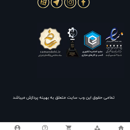
تمامی حقوق این وب سایت متعلق به بهینه پردازش میباشد
account_circle
help_outline
shopping_cart
category
home