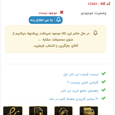
کد کالا :
13163
وضعیت موجودی
موجود نیست
به من اطلاع بده
در حال حاضر این کالا موجود نمیباشد. پیشنهاد میکنیم از
منوی محصولات مشابه ←
کالای جایگزین را انتخاب فرمایید.
لیست قیمت لپ تاپ اپل
گارانتی اصلی چیست ؟
راهنمای جامع خرید لپ تاپ
۲۱ میانبر کاربردی صفحه کلید در مک